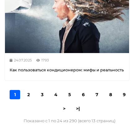
24.07.2025
1793
Как пользоваться кондиционером: мифы и реальность
1
2
3
4
5
6
7
8
9
>
>|
Показано с 1 по 24 из 290 (всего 13 страниц)