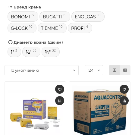
™️ Бренд крана
17
15
10
BONOMI
BUGATTI
ENOLGAS
10
10
4
G-LOCK
TIEMME
PROFI
⭕ Диаметр крана (дюйм)
3
33
32
1"
½"
¾"