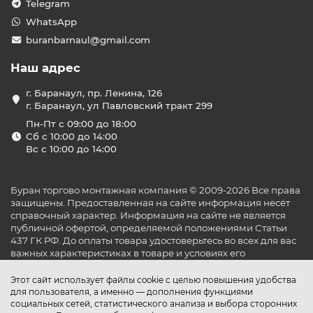
Telegram
Шаровые краны с электроприводом (на холодную
и горячую воду);
WhatsApp
Блок управления (с проводным или
buranbarnaul@gmail.com
беспроводным подключением);
Инструкция по установке и эксплуатации.
Наш адрес
Кому стоит купить систему
защиты от потопа?
г. Баранаул, пр. Ленина, 126
г. Баранаул, ул Павловский тракт 299
Такие комплекты будут полезны:
Пн-Пт с 09:00 до 18:00
Владельцам квартир в многоэтажках — особенно
Сб с 10:00 до 14:00
на верхних этажах;
Вс с 10:00 до 14:00
Семьям, уезжающим надолго (например, на дачу
летом);
Хозяевам коттеджей и частных домов с дорогим
Буран торгово монтажная компания © 2009-2026 Все права
ремонтом;
защищены. Предоставленная на сайте информация несёт
Бизнес-центрам, где важно защитить серверные,
справочный характер. Информация на сайте не является
кухни, санузлы и тех. помещения;
публичной офертой, определяемой положениями Статьи
437 ГК РФ. До оплаты товара удостоверьтесь во всех для вас
Арендаторам, несущим ответственность за
важных характеристиках в товаре и условиях его
сохранность помещения.
эксплуатации.
Преимущества готовых
Этот сайт использует файлы cookie с целью повышения удобства
комплектов из каталога «Буран»
для пользователя, а именно — дополнения функциями
социальных сетей, статистического анализа и выбора сторонних
Быстрый монтаж без сложных работ;