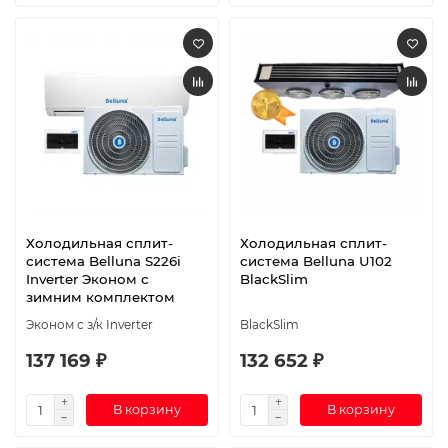
Холодильная сплит-
Холодильная сплит-
система Belluna S226i
система Belluna U102
Inverter Эконом с
BlackSlim
зимним комплектом
Эконом с з/к Inverter
BlackSlim
137 169 ₽
132 652 ₽
В корзину
В корзину