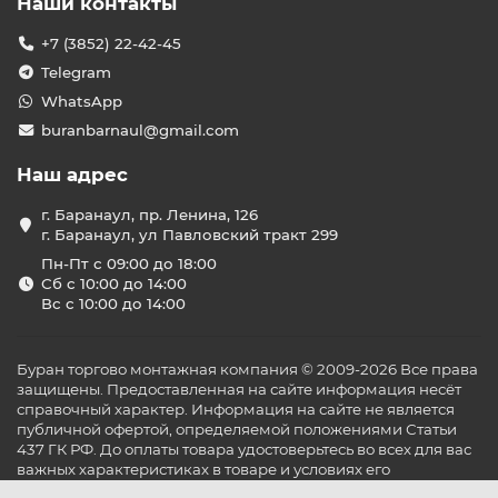
Наши контакты
Владельцам магазинов и супермаркетов
Предприятиям общественного питания и фуд-
+7 (3852) 22-42-45
кортам
Telegram
Фармацевтическим компаниям и лабораториям
Логистическим и складским комплексам
WhatsApp
ИТ-компаниям для охлаждения серверных
buranbarnaul@gmail.com
Преимущества покупки
холодильной сплит-системы у
Наш адрес
нас
г. Баранаул, пр. Ленина, 126
Работаем с проверенными брендами: Polair,
г. Баранаул, ул Павловский тракт 299
Ариада, Bitzer, Danfoss и другими
Пн-Пт с 09:00 до 18:00
Официальная гарантия от 1 года до 3 лет
Сб с 10:00 до 14:00
Сертифицированный монтаж в Барнауле
Вс с 10:00 до 14:00
Помощь в расчётах и подборе мощности под
конкретную площадь и условия эксплуатации
Ассортимент: на что обратить
Буран торгово монтажная компания © 2009-2026 Все права
внимание при выборе
защищены. Предоставленная на сайте информация несёт
справочный характер. Информация на сайте не является
В каталоге «БУРАН» вы найдёте как
бытовые сплит-
публичной офертой, определяемой положениями Статьи
системы для охлаждения продуктов
в кафе и
437 ГК РФ. До оплаты товара удостоверьтесь во всех для вас
ресторанах, так и
промышленные холодильные
важных характеристиках в товаре и условиях его
сплит-системы
для камер хранения с температурным
эксплуатации.