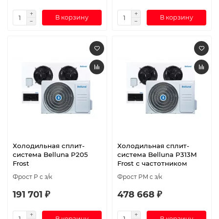
В корзину
В корзину
Холодильная сплит-
Холодильная сплит-
система Belluna P205
система Belluna P313M
Frost
Frost с частотником
Фрост P с з/к
Фрост PM с з/к
191 701 ₽
478 668 ₽
В корзину
В корзину