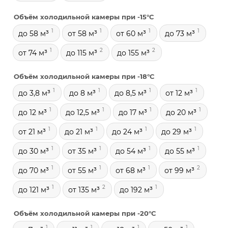
Объём холодильной камеры при -15°С
1
1
1
1
до 58 м³
от 58 м³
от 60 м³
до 73 м³
1
2
2
от 74 м³
до 115 м³
до 155 м³
Объём холодильной камеры при -18°С
1
1
1
1
до 3,8 м³
до 8 м³
до 8,5 м³
от 12 м³
1
1
1
1
до 12 м³
до 12,5 м³
до 17 м³
до 20 м³
1
1
1
1
от 21 м³
до 21 м³
до 24 м³
до 29 м³
1
1
1
1
до 30 м³
от 35 м³
до 54 м³
до 55 м³
1
1
1
2
до 70 м³
от 55 м³
от 68 м³
от 99 м³
1
2
1
до 121 м³
от 135 м³
до 192 м³
Объём холодильной камеры при -20°С
1
1
1
1