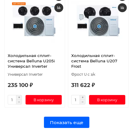
Холодильная сплит-
Холодильная сплит-
система Belluna U205i
система Belluna U207
Универсал Inverter
Frost
Универсал Inverter
Фрост U с з/к
235 100 ₽
311 622 ₽
В корзину
В корзину
Показать еще