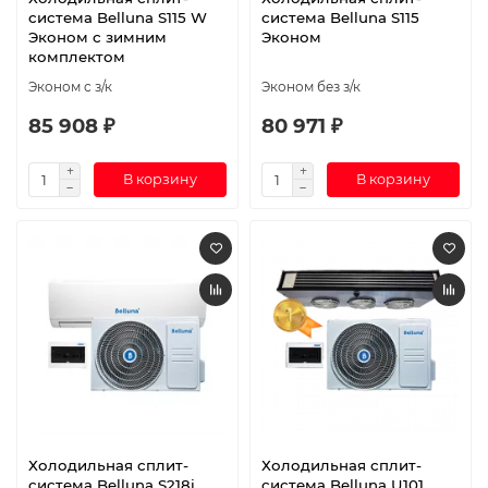
система Belluna S115 W
система Belluna S115
Эконом с зимним
Эконом
комплектом
Эконом с з/к
Эконом без з/к
85 908 ₽
80 971 ₽
В корзину
В корзину
Холодильная сплит-
Холодильная сплит-
система Belluna S218i
система Belluna U101