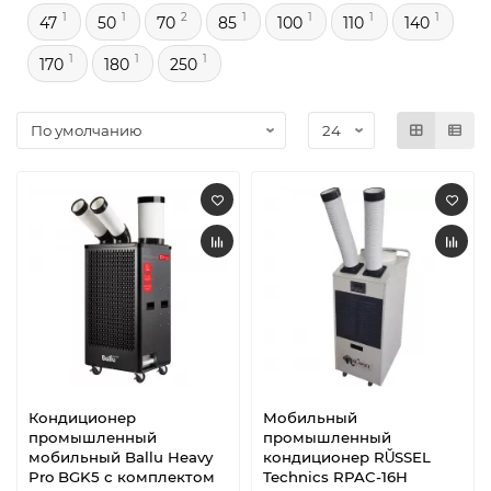
1
1
2
1
1
1
1
47
50
70
85
100
110
140
1
1
1
170
180
250
Кондиционер
Мобильный
промышленный
промышленный
мобильный Ballu Heavy
кондиционер RŬSSEL
Pro BGK5 с комплектом
Technics RPAC-16H