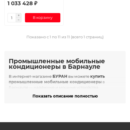
1 033 428 ₽
В корзину
Показано с 1 по 11 из 11 (всего 1 страниц)
Промышленные мобильные
кондиционеры в Барнауле
В интернет-магазине
БУРАН
вы можете
купить
промышленные мобильные кондиционеры
в
Барнауле — надёжные и мощные устройства,
предназначенные для эффективного охлаждения
Показать описание полностью
технических помещений, производственных цехов,
складских зон, ангаров, серверных и мастерских. Эти
кондиционеры обеспечивают автономную работу и
простую транспортировку, идеально подходя для
использования в местах без стационарной вентиляции.
Что такое промышленный