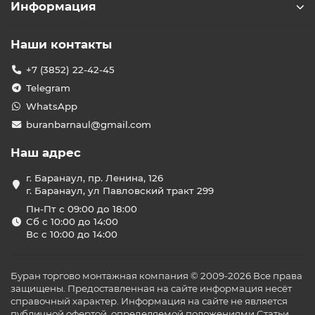
Информация
мобильный кондиционер и где
он применяется?
Наши контакты
Промышленные мобильные кондиционеры
представляют собой переносные климатические
+7 (3852) 22-42-45
установки, обладающие высокой
холодопроизводительностью (от 5 до 15 кВт и более) и
Telegram
способностью эффективно работать в агрессивных
WhatsApp
условиях — при пыли, высокой температуре или
buranbarnaul@gmail.com
повышенной влажности. Их основная сфера
применения включает:
Наш адрес
производственные цеха и участки;
складские помещения и логистические центры;
г. Баранаул, пр. Ленина, 126
технические и серверные комнаты;
г. Баранаул, ул Павловский тракт 299
временные объекты (палатки, ангары, сцены);
Пн-Пт с 09:00 до 18:00
коммерческие объекты при сбоях центрального
Сб с 10:00 до 14:00
кондиционирования.
Вс с 10:00 до 14:00
Преимущества промышленных
мобильных кондиционеров
Буран торгово монтажная компания © 2009-2026 Все права
🌬
Высокая мощность
— быстрое охлаждение
защищены. Предоставленная на сайте информация несёт
больших объёмов воздуха;
справочный характер. Информация на сайте не является
🚛
Мобильность
— колёсная база позволяет легко
публичной офертой, определяемой положениями Статьи