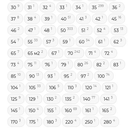
9
1
4
1
1
299
2
30
31
32
33
34
35
36
8
4
1
51
3
1
16
37
38
39
40
41
42
45
2
1
1
303
2
4
13
46
47
48
50
51
52
53
7
33
3
1
34
1
3
54
55
57
59
60
61
62
7
2
1
242
4
4
65
65 м2
67
70
71
72
4
11
1
1
26
2
1
73
75
76
79
80
82
83
10
13
1
2
2
74
85
90
93
95
97
100
1
33
5
3
14
1
104
105
106
110
120
121
9
1
2
2
77
3
125
129
130
135
140
141
1
4
1
69
1
2
145
150
155
160
161
165
3
1
3
4
1
4
170
175
180
220
250
280