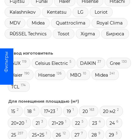
Fujitsu
Funai
Haier
Hisense
Hitachi
Kalashnikov
Kentatsu
LG
Loriot
MDV
Midea
Quattroclima
Royal Clima
RŬSSEL Technics
Tosot
Xigma
Бирюса
Завод изготовитель
119
5
37
130
AUX
Celsius Electric
DAIKIN
Gree
190
126
10
241
Haier
Hisense
MBO
Midea
174
TCL
Для помещения площадью (м²)
2
4
1
1
163
2
15
18
17+23
19
20
20 м2
1
3
1
5
4
6
20+20
21
21+29
22
23
24
257
1
12
7
9
3
25
25+25
26
27
28
29