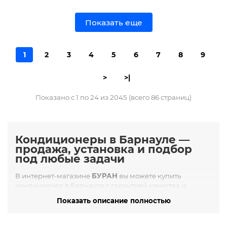
Показать еще
1
2
3
4
5
6
7
8
9
>
>|
Показано с 1 по 24 из 2045 (всего 86 страниц)
Кондиционеры в Барнауле —
продажа, установка и подбор
под любые задачи
В интернет-магазине
БУРАН
вы можете купить
кондиционер в Барнауле с гарантией качества и
профессиональной установкой. Мы предлагаем
Показать описание полностью
широкий ассортимент климатической техники для
квартир, офисов, торговых помещений, частных домов и
производственных цехов.