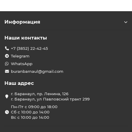
Ассортимент кондиционеров в
нашем каталоге
Информация
Настенные сплит-системы
— оптимальное
решение для жилых помещений площадью от 15
до 100 м².
Наши контакты
Мульти-сплит системы
— удобный выбор для
обустройства микроклимата в нескольких
+7 (3852) 22-42-45
комнатах одновременно.
Telegram
Кассетные кондиционеры
— идеальны для
подвесных потолков в офисах и торговых залах.
WhatsApp
Канальные кондиционеры
— подходят для
buranbarnaul@gmail.com
скрытого монтажа в коммерческих и
административных зданиях.
Наш адрес
Кому подойдут наши
кондиционеры
г. Баранаул, пр. Ленина, 126
г. Баранаул, ул Павловский тракт 299
Наши решения выбирают частные лица, монтажники
Пн-Пт с 09:00 до 18:00
климатических систем, строительные бригады,
Сб с 10:00 до 14:00
проектировщики и организации, занимающиеся
Вс с 10:00 до 14:00
комплексным ремонтом. Мы подбираем
кондиционеры по параметрам помещения, уровню
шума, энергоэффективности и бюджету.