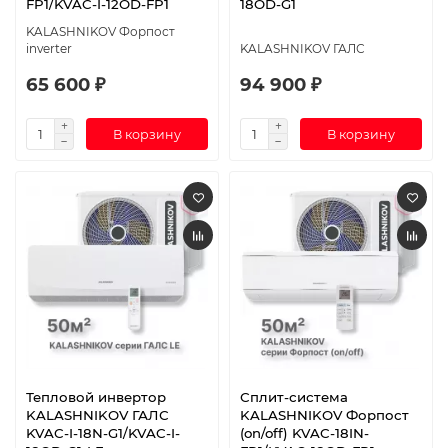
FP1/KVAC-I-12OD-FP1
18OD-G1
KALASHNIKOV Форпост
inverter
KALASHNIKOV ГАЛС
65 600 ₽
94 900 ₽
В корзину
В корзину
Тепловой инвертор
Сплит-система
KALASHNIKOV ГАЛС
KALASHNIKOV Форпост
KVAC-I-18N-G1/KVAC-I-
(on/off) KVAC-18IN-