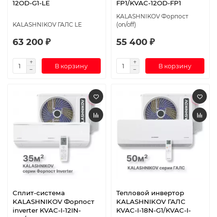
12OD-G1-LE
FP1/KVAC-12OD-FP1
KALASHNIKOV Форпост
KALASHNIKOV ГАЛС LE
(on/off)
63 200 ₽
55 400 ₽
В корзину
В корзину
Сплит-система
Тепловой инвертор
KALASHNIKOV Форпост
KALASHNIKOV ГАЛС
inverter KVAC-I-12IN-
KVAC-I-18N-G1/KVAC-I-