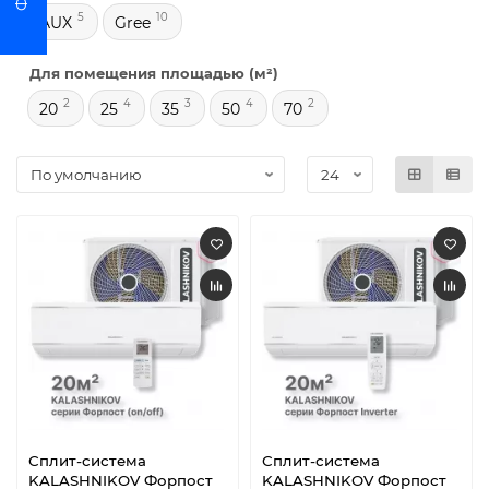
5
10
AUX
Gree
Для помещения площадью (м²)
2
4
3
4
2
20
25
35
50
70
Сплит-система
Сплит-система
KALASHNIKOV Форпост
KALASHNIKOV Форпост