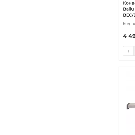
Конв
Ballu
BEC/
4 4