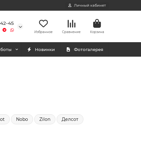
Личный кабинет
-42-45
Избранное
Сравнение
Корзина
аботы
Новинки
Фотогалерея
iot
Nobo
Zilon
Делсот