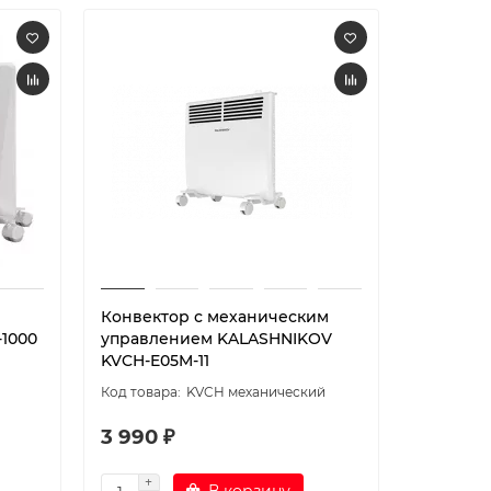
й
Конвектор с механическим
-1000
управлением KALASHNIKOV
KVCH-E05M-11
KVCH механический
3 990 ₽