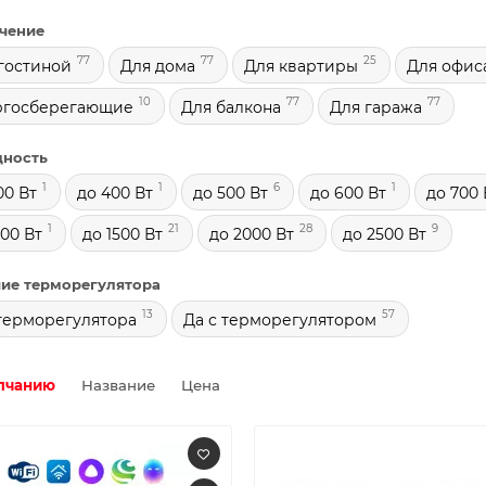
чение
77
77
25
гостиной
Для дома
Для квартиры
Для офис
10
77
77
ргосберегающие
Для балкона
Для гаража
ность
1
1
6
1
00 Вт
до 400 Вт
до 500 Вт
до 600 Вт
до 700 
1
21
28
9
300 Вт
до 1500 Вт
до 2000 Вт
до 2500 Вт
ие терморегулятора
13
57
терморегулятора
Да с терморегулятором
лчанию
Название
Цена