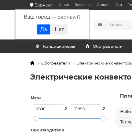
Барнаул
О нас
Доставка
Оплата
Опт
Т
Ваш город —
Барнаул
?
КАТАЛОГ
Кондиционеры
Обогреватели
Обогреватели
Электрические конвектор
Электрические конвекто
Про
Цена
₽ -
₽
Ballu
Тепл
Производители