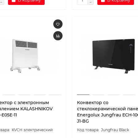
В корзину
В корзину
ектор с электронным
Конвектор со
влением KALASHNIKOV
стеклокерамической пан
E05E-11
Energolux Jungfrau ECH-10
J1-BG
KVCH электрический
Jungfrau Black