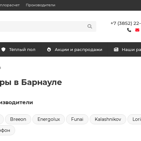
еплорасчет
Производители
+7 (3852) 22
Тёплый пол
Акции и распродажи
Наши р
ы
ры в Барнауле
изводители
Breeon
Energolux
Funai
Kalashnikov
Lor
офон