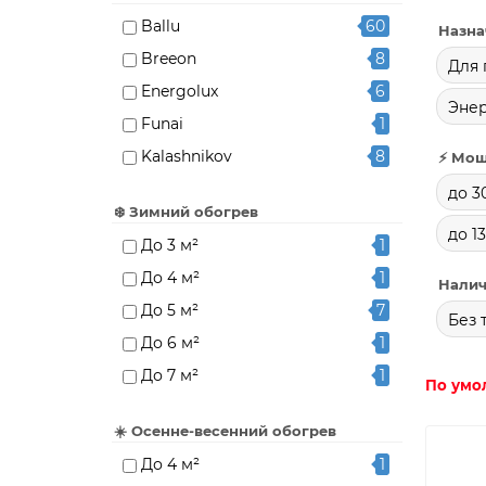
Ballu
60
Назна
Breeon
8
Для 
Energolux
6
Эне
Funai
1
Kalashnikov
8
⚡ Мощ
Loriot
7
до 3
❄️ Зимний обогрев
Nobo
15
до 1
До 3 м²
1
Zilon
3
До 4 м²
1
Налич
Делсот
13
До 5 м²
7
Теплофон
10
Без 
До 6 м²
1
До 7 м²
1
По умо
До 10 м²
15
☀️ Осенне-весенний обогрев
До 13 м²
1
До 4 м²
1
До 15 м²
21