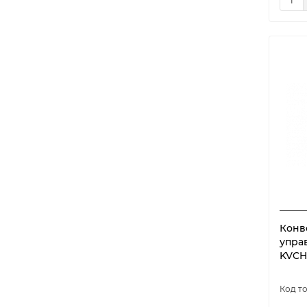
Конв
упра
KVCH-