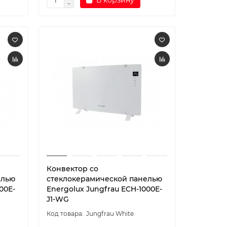
В корзину
Конвектор со
елью
стеклокерамической панелью
00E-
Energolux Jungfrau ECH-1000E-
J1-WG
Jungfrau White