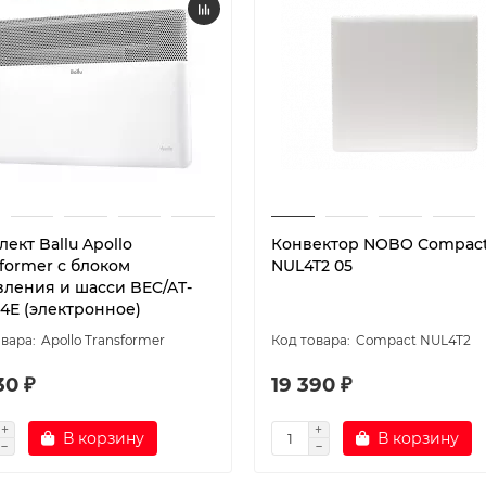
ект Ballu Apollo
Конвектор NOBO Compac
former с блоком
NUL4T2 05
вления и шасси BEC/AT-
-4E (электронное)
Apollo Transformer
Compact NUL4T2
30 ₽
19 390 ₽
В корзину
В корзину