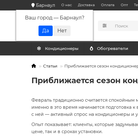
Барнаул
О нас
Доставка
Оплата
Опт
Т
Ваш город —
Барнаул
?
КАТАЛОГ
Кондиционеры
Обогреватели
Статьи
Приближается сезон кондиционер
Приближается сезон кон
Февраль традиционно считается спокойным м
именно в это время начинается подготовка к 
с ней — активный спрос на кондиционеры и у
Опыт показывает: клиенты, которые задумыва
цене, так и в сроках установки.