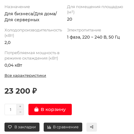
Назначение
Для помещения площадью
(м²)
Для бизнеса/Для дома/
20
Для серверных
Холодопроизводительность
Электропитание
(кВт)
1 фаза, 220 ~ 240 В, 50 Гц
2,0
Потребляемая мощность в
режиме охлаждения (кВт)
0,04 кВт
Все характеристики
23 200 ₽
В корзину
В закладки
В сравнение