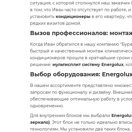
ситуация, с которой столкнулся наш заказчи
в том, что Иван часто отсутствует по работе,
установить
кондиционеры
в его квартиру, ч
редких визитов домой.
Вызов профессионалов: монта
Когда Иван обратился в нашу компанию "Бура
быстрый и качественный монтаж климатическо
кондиционеров прошла в кратчайшие сроки
решение:
мультисплит систему Energolux
, к
Выбор оборудования: Energolu
В нашем ассортименте представлено множест
запросам по функционалу и дизайну. Внешни
обеспечивающие оптимальную работу в услов
одновременно.
Для внутренних блоков мы выбрали
Energolu
зеркало)
. Этот блок не только идеально впи
технологиям. Мы установили два таких блока