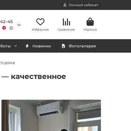
Личный кабинет
-42-45
Избранное
Сравнение
Корзина
аботы
Новинки
Фотогалерея
го дома
 — качественное