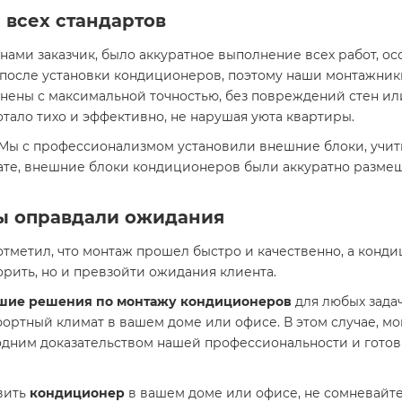
 всех стандартов
ами заказчик, было аккуратное выполнение всех работ, ос
 после установки кондиционеров, поэтому наши монтажни
нены с максимальной точностью, без повреждений стен ил
отало тихо и эффективно, не нарушая уюта квартиры.
 Мы с профессионализмом установили внешние блоки, учиты
ате, внешние блоки кондиционеров были аккуратно размещ
мы оправдали ожидания
 отметил, что монтаж прошел быстро и качественно, а кон
орить, но и превзойти ожидания клиента.
шие решения по монтажу кондиционеров
для любых задач
фортный климат в вашем доме или офисе. В этом случае, 
дним доказательством нашей профессиональности и готовн
овить
кондиционер
в вашем доме или офисе, не сомневайте