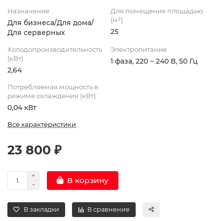
Назначение
Для помещения площадью
(м²)
Для бизнеса/Для дома/
25
Для серверных
Холодопроизводительность
Электропитание
(кВт)
1 фаза, 220 ~ 240 В, 50 Гц
2,64
Потребляемая мощность в
режиме охлаждения (кВт)
0,04 кВт
Все характеристики
23 800 ₽
В корзину
В закладки
В сравнение