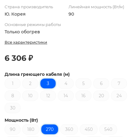
Страна производитель
Линейная мощность (Вт/м)
Ю. Корея
90
Основные режимы работы
Только обогрев
Все характеристики
6 306 ₽
Длина греющего кабеля (м)
1
2
3
4
5
6
7
8
10
12
14
16
20
24
30
Мощность (Вт)
90
180
270
360
450
540