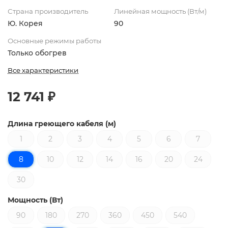
Страна производитель
Линейная мощность (Вт/м)
Ю. Корея
90
Основные режимы работы
Только обогрев
Все характеристики
12 741 ₽
Длина греющего кабеля (м)
1
2
3
4
5
6
7
8
10
12
14
16
20
24
30
Мощность (Вт)
90
180
270
360
450
540