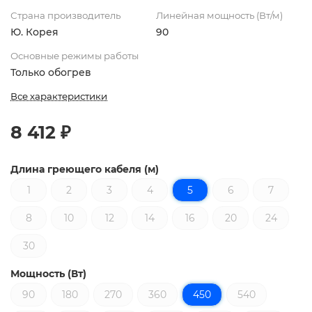
Страна производитель
Линейная мощность (Вт/м)
Ю. Корея
90
Основные режимы работы
Только обогрев
Все характеристики
8 412 ₽
Длина греющего кабеля (м)
1
2
3
4
5
6
7
8
10
12
14
16
20
24
30
Мощность (Вт)
90
180
270
360
450
540