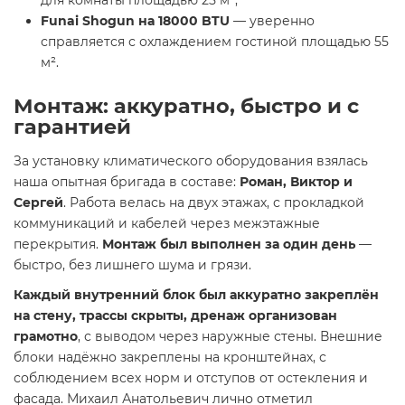
для комнаты площадью 25 м²;
Funai Shogun на 18000 BTU
— уверенно
справляется с охлаждением гостиной площадью 55
м².
Монтаж: аккуратно, быстро и с
гарантией
За установку климатического оборудования взялась
наша опытная бригада в составе:
Роман, Виктор и
Сергей
. Работа велась на двух этажах, с прокладкой
коммуникаций и кабелей через межэтажные
перекрытия.
Монтаж был выполнен за один день
—
быстро, без лишнего шума и грязи.
Каждый внутренний блок был аккуратно закреплён
на стену, трассы скрыты, дренаж организован
грамотно
, с выводом через наружные стены. Внешние
блоки надёжно закреплены на кронштейнах, с
соблюдением всех норм и отступов от остекления и
фасада. Михаил Анатольевич лично отметил