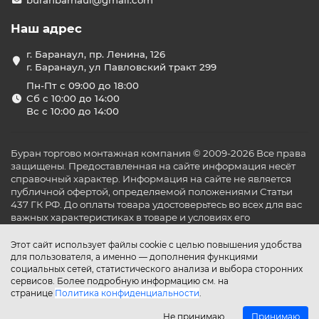
buranbarnaul@gmail.com
Наш адрес
г. Баранаул, пр. Ленина, 126
г. Баранаул, ул Павловский тракт 299
Пн-Пт с 09:00 до 18:00
Сб с 10:00 до 14:00
Вс с 10:00 до 14:00
Буран торгово монтажная компания © 2009-2026 Все права
защищены. Предоставленная на сайте информация несёт
справочный характер. Информация на сайте не является
публичной офертой, определяемой положениями Статьи
437 ГК РФ. До оплаты товара удостоверьтесь во всех для вас
важных характеристиках в товаре и условиях его
эксплуатации.
Этот сайт использует файлы cookie с целью повышения удобства
для пользователя, а именно — дополнения функциями
социальных сетей, статистического анализа и выбора сторонних
сервисов. Более подробную информацию см. на
странице
Политика конфиденциальности
.
Не принимаю
Принимаю