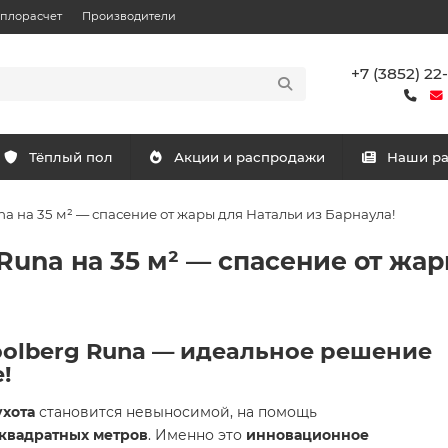
еплорасчет
Производители
+7 (3852) 22
Тёплый пол
Акции и распродажи
Наши р
a на 35 м² — спасение от жары для Натальи из Барнаула!
Runa на 35 м² — спасение от жа
oolberg Runa — идеальное решение
!
ухота
становится невыносимой, на помощь
 квадратных метров
. Именно это
инновационное