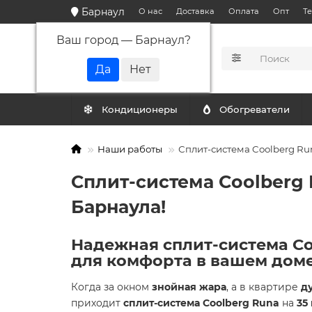
Барнаул
О нас
Доставка
Оплата
Опт
Т
Ваш город —
Барнаул
?
КАТАЛОГ
Кондиционеры
Обогреватели
Наши работы
Сплит-система Coolberg Run
Сплит-система Coolberg 
Барнаула!
Надежная сплит-система C
для комфорта в вашем доме
Когда за окном
знойная жара
, а в квартире
д
приходит
сплит-система Coolberg Runa
на
35