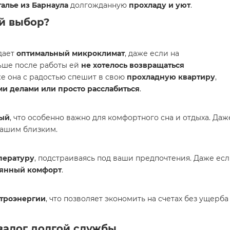
алье из Барнаула
долгожданную
прохладу и уют
.
й выбор?
дает
оптимальный микроклимат
, даже если на
ньше после работы ей
не хотелось возвращаться
е она с радостью спешит в свою
прохладную квартиру
,
ми делами или просто расслабиться
.
ый
, что особенно важно для комфортного сна и отдыха. Да
вашим близким.
пературу
, подстраиваясь под ваши предпочтения. Даже есл
оянный комфорт
.
троэнергии
, что позволяет экономить на счетах без ущерб
алог долгой службы