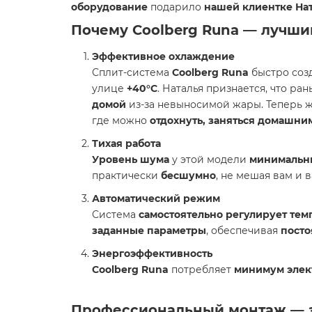
оборудование
подарило
нашей клиентке Нат
Почему Coolberg Runa — лучши
Эффективное охлаждение
Сплит-система
Coolberg Runa
быстро соз
улице
+40°C
. Наталья признается, что ра
домой
из-за невыносимой жары. Теперь ж
где можно
отдохнуть, заняться домашни
Тихая работа
Уровень шума
у этой модели
минимальн
практически
бесшумно
, не мешая вам и 
Автоматический режим
Система
самостоятельно регулирует тем
заданные параметры
, обеспечивая
пост
Энергоэффективность
Coolberg Runa
потребляет
минимум элек
Профессиональный монтаж — з