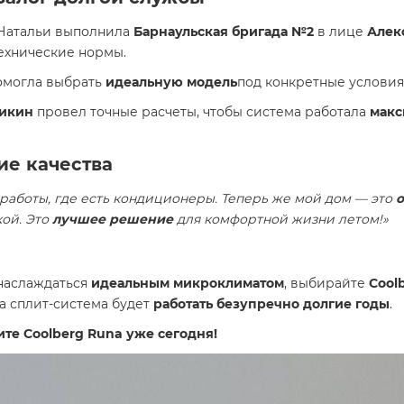
Натальи выполнила
Барнаульская бригада №2
в лице
Алек
ехнические нормы.
могла выбрать
идеальную модель
под конкретные условия
икин
провел точные расчеты, чтобы система работала
макс
ие качества
 работы, где есть кондиционеры. Теперь же мой дом — это
о
кой. Это
лучшее решение
для комфортной жизни летом!»
наслаждаться
идеальным микроклиматом
, выбирайте
Cool
аша сплит-система будет
работать безупречно долгие годы
.
те Coolberg Runa уже сегодня!