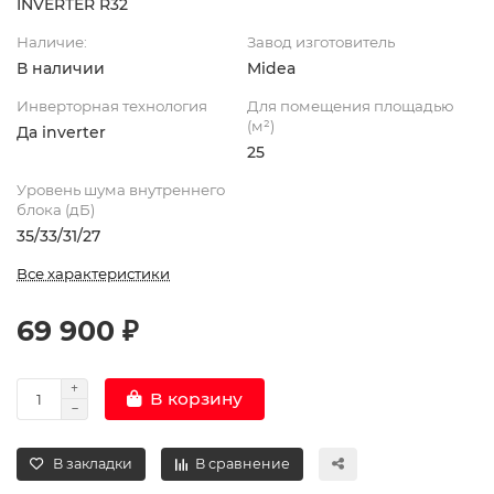
INVERTER R32
Наличие:
Завод изготовитель
В наличии
Midea
Инверторная технология
Для помещения площадью
(м²)
Да inverter
25
Уровень шума внутреннего
блока (дБ)
35/33/31/27
Все характеристики
69 900 ₽
В корзину
В закладки
В сравнение