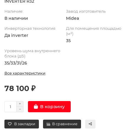
INVERTER R32
Наличие:
Завод изготовитель
В наличии
Midea
Инверторная технология
Для помещения площадью
(м²)
Да inverter
35
Уровень шума внутреннего
блока (дБ)
35/33/31/26
Все характеристики
78 100 ₽
В корзину
В закладки
В сравнение