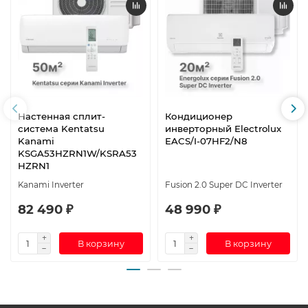
Настенная сплит-
Кондиционер
система Kentatsu
инверторный Electrolux
Kanami
EACS/I-07HF2/N8
KSGA53HZRN1W/KSRA53
HZRN1
Kanami Inverter
Fusion 2.0 Super DC Inverter
82 490 ₽
48 990 ₽
В корзину
В корзину