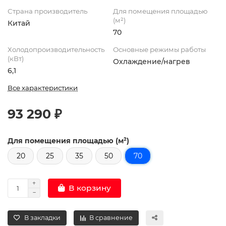
Страна производитель
Для помещения площадью
(м²)
Китай
70
Холодопроизводительность
Основные режимы работы
(кВт)
Охлаждение/нагрев
6,1
Все характеристики
93 290 ₽
Для помещения площадью (м²)
20
25
35
50
70
В корзину
В закладки
В сравнение