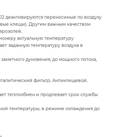
O2 деактивируются переносимые по воздуху
левые клещи). Другим важным качеством
эрозолей.
ионеру актуальную температуру
ает заданную температуру воздуха в
 заметного дуновения, до мощного потока,
аталитический фильтр, Антиклещевой,
ает теплообмен и продлевает срок службы
чной температуры, в режиме охлаждения до
ы.