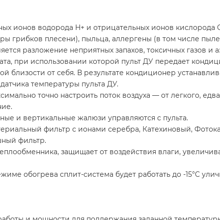
х ионов водорода H+ и отрицательных ионов кислорода 
ры грибков плесени), пыльца, аллергены (в том числе пы
яется разложение неприятных запахов, токсичных газов и а
та, при использовании которой пульт ДУ передает кондиц
й близости от себя. В результате кондиционер устанавлив
датчика температуры пульта ДУ.
имально точно настроить поток воздуха — от легкого, едва
ние.
ные и вертикальные жалюзи управляются с пульта.
ериальный фильтр с ионами серебра, Катехиновый, Фоток
шный фильтр.
плообменника, защищает от воздействия влаги, увеличив
жиме обогрева сплит-система будет работать до -15°C ули
аботы и мощности для поддержания заданной температур