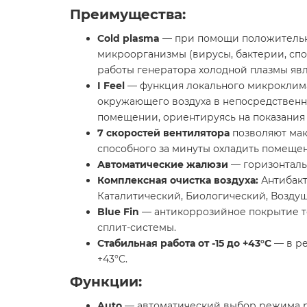
Преимущества:
Cold plasma
— при помощи положительны
микроорганизмы (вирусы, бактерии, спо
работы генератора холодной плазмы явл
I Feel
— функция локального микроклима
окружающего воздуха в непосредственно
помещении, ориентируясь на показания 
7 скоростей вентилятора
позволяют макс
способного за минуты охладить помеще
Автоматические жалюзи
— горизонталь
Комплексная очистка воздуха
:
Антибакт
Каталитический, Биологический, Возду
Blue Fin
— антикоррозийное покрытие те
сплит-системы.
Стабильная работа от -15 до +43°C
— в ре
+43°C.
Функции:
Auto
— автоматический выбор режима р