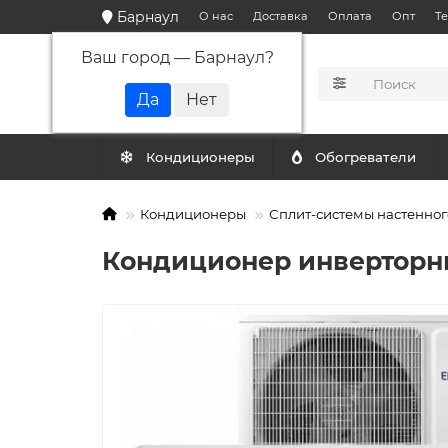
Барнаул
О нас
Доставка
Оплата
Опт
Т
Ваш город —
Барнаул
?
КАТАЛОГ
Кондиционеры
Обогреватели
Кондиционеры
Сплит-системы настенног
Кондиционер инверторны