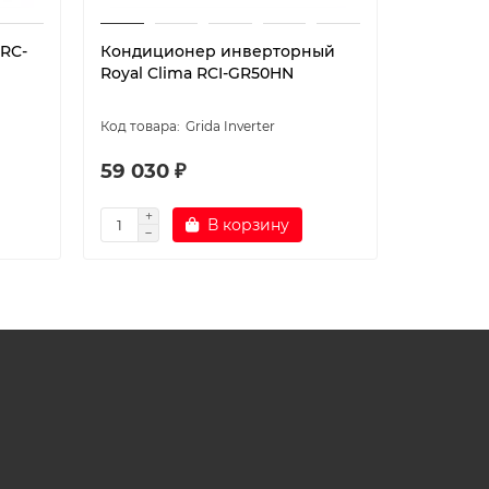
 RC-
Кондиционер инверторный
Кондици
Royal Clima RCI-GR50HN
GR50HN
Grida Inverter
59 030 ₽
48 990
В корзину