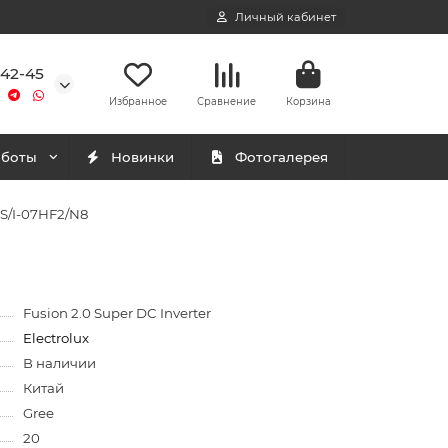
Личный кабинет
-42-45
Избранное
Сравнение
Корзина
аботы
Новинки
Фотогалерея
S/I-07HF2/N8
Fusion 2.0 Super DC Inverter
Electrolux
В наличии
Китай
Gree
20