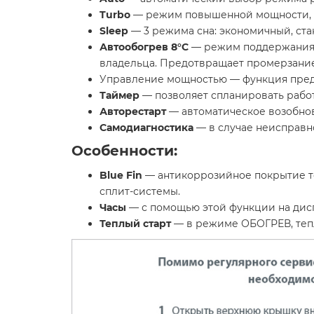
Turbo
— режим повышенной мощности, ис
Sleep
— 3 режима сна: экономичный, ст
Автообогрев 8°С
— режим поддержания 
владельца. Предотвращает промерзани
Управление мощностью — функция пред
Таймер
— позволяет спланировать рабо
Авторестарт
— автоматическое возобно
Самодиагностика
— в случае неисправн
Особенности:
Blue Fin
— антикоррозийное покрытие те
сплит-системы.
Часы
— с помощью этой функции на дисп
Теплый старт
— в режиме ОБОГРЕВ, теплы