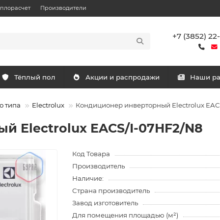
еплорасчет
Производители
+7 (3852) 22
Тёплый пол
Акции и распродажи
Наши р
о типа
Electrolux
Кондиционер инверторный Electrolux EAC
й Electrolux EACS/I-07HF2/N8
Код Товара
Производитель
Наличие:
Страна производитель
Завод изготовитель
Для помещения площадью (м²)