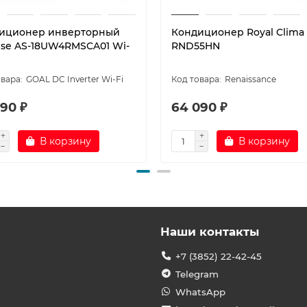
иционер инверторный
Кондиционер Royal Clima
nse AS-18UW4RMSCA01 Wi-
RND55HN
GOAL DC Inverter Wi-Fi
Renaissance
90 ₽
64 090 ₽
В корзину
В корзину
Наши контакты
+7 (3852) 22-42-45
Telegram
WhatsApp