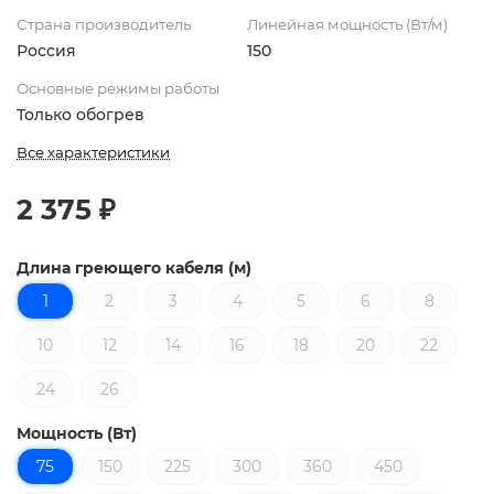
Страна производитель
Линейная мощность (Вт/м)
Россия
150
Основные режимы работы
Только обогрев
Все характеристики
2 375 ₽
Длина греющего кабеля (м)
1
2
3
4
5
6
8
10
12
14
16
18
20
22
24
26
Мощность (Вт)
75
150
225
300
360
450