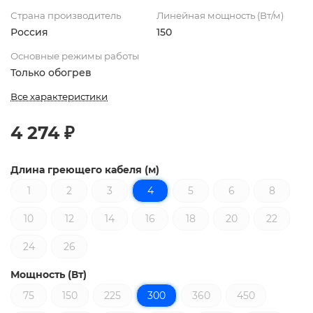
Страна производитель
Линейная мощность (Вт/м)
Россия
150
Основные режимы работы
Только обогрев
Все характеристики
4 274 ₽
Длина греющего кабеля (м)
1
2
3
4
5
6
8
10
12
14
16
18
20
22
24
26
Мощность (Вт)
75
150
225
300
360
450