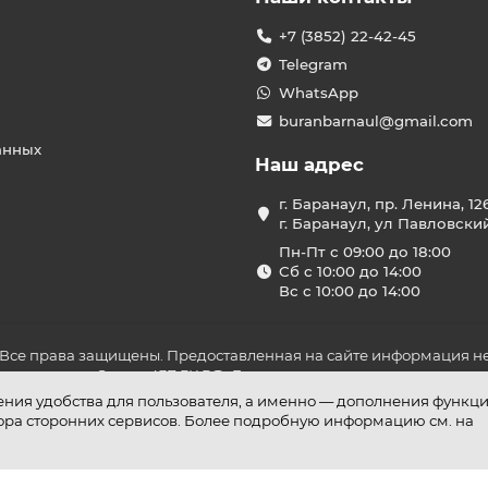
+7 (3852) 22-42-45
Telegram
WhatsApp
buranbarnaul@gmail.com
анных
Наш адрес
г. Баранаул, пр. Ленина, 12
г. Баранаул, ул Павловски
Пн-Пт с 09:00 до 18:00
Сб с 10:00 до 14:00
Вс с 10:00 до 14:00
 Все права защищены. Предоставленная на сайте информация не
ложениями Статьи 437 ГК РФ. До оплаты товара удостоверьтесь в
шения удобства для пользователя, а именно — дополнения функц
бора сторонних сервисов. Более подробную информацию см. на