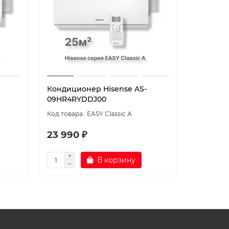
Кондиционер Hisense AS-
Кондици
09HR4RYDDJ00
07HTT03
EASY Classic A
23 990 ₽
24 000
В корзину