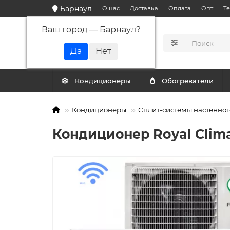
Барнаул
О нас
Доставка
Оплата
Опт
Т
Ваш город —
Барнаул
?
КАТАЛОГ
Кондиционеры
Обогреватели
Кондиционеры
Сплит-системы настенног
Кондиционер Royal Cli