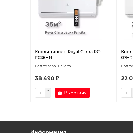
Кондиционер Royal Clima RC-
Конд
FC35HN
07HR
Felicita
38 490 ₽
22 0
В корзину
Информация