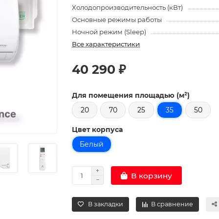
Холодопроизводительность (кВт)
Основные режимы работы
Ночной режим (Sleep)
Все характеристики
40 290 ₽
Для помещения площадью (м²)
20
70
25
35
50
Цвет корпуса
Белый
В корзину
В закладки
В сравнение