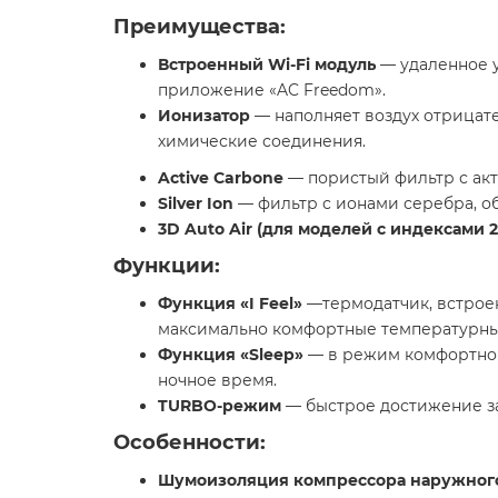
Преимущества:
Встроенный Wi-Fi
модуль
— удаленное у
приложение «AC Freedom».
Ионизатор
— наполняет воздух отрицат
химические соединения.
Active Carbone
— пористый фильтр с акт
Silver Ion
— фильтр с ионами серебра, о
3D Auto Air (для моделей с индексами 22
Функции:
Функция «I Feel»
—термодатчик, встроен
максимально комфортные температурны
Функция «Sleep»
— в режим комфортного
ночное время.
TURBO-режим
— быстрое достижение за
Особенности:
Шумоизоляция компрессора наружного