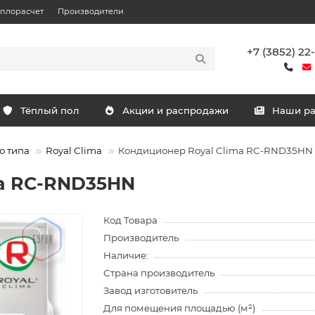
еплорасчет
Производители
+7 (3852) 22
Тёплый пол
Акции и распродажи
Наши р
о типа
Royal Clima
Кондиционер Royal Clima RC-RND35HN
ma RC-RND35HN
Код Товара
Производитель
Наличие:
Страна производитель
Завод изготовитель
Для помещения площадью (м²)