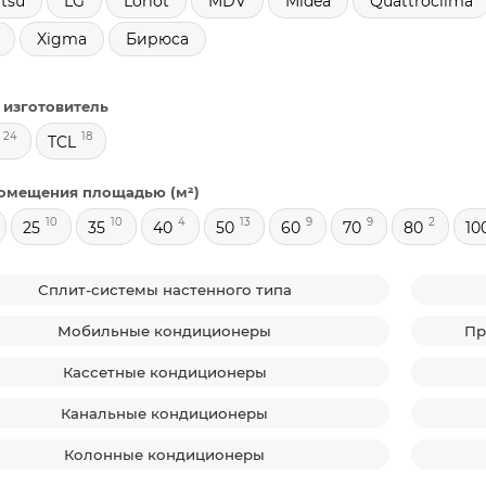
tsu
LG
Loriot
MDV
Midea
Quattroclima
Xigma
Бирюса
 изготовитель
24
18
TCL
омещения площадью (м²)
10
10
4
13
9
9
2
25
35
40
50
60
70
80
10
Сплит-системы настенного типа
Мобильные кондиционеры
Пр
Кассетные кондиционеры
Канальные кондиционеры
Колонные кондиционеры