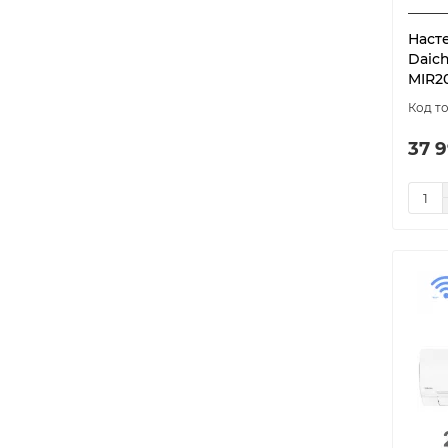
Наст
Daich
MIR2
37 9