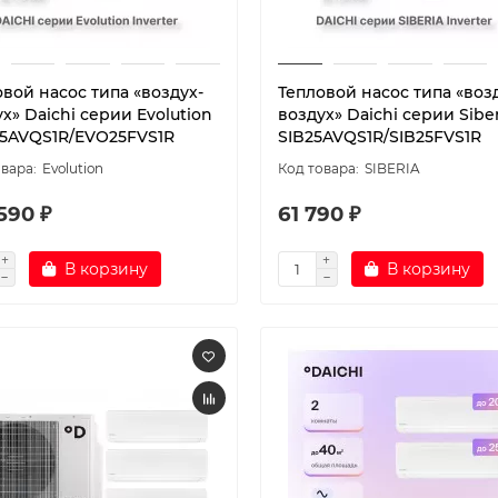
вой насос типа «воздух-
Тепловой насос типа «воз
х» Daichi серии Evolution
воздух» Daichi серии Siber
5AVQS1R/EVO25FVS1R
SIB25AVQS1R/SIB25FVS1R
Evolution
SIBERIA
590 ₽
61 790 ₽
В корзину
В корзину