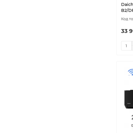
Daic
B2/D
33 9