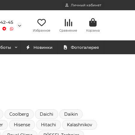
Личный кабинет
-42-45
Избранное
Сравнение
Корзина
аботы
Новинки
Фотогалерея
Coolberg
Daichi
Daikin
er
Hisense
Hitachi
Kalashnikov