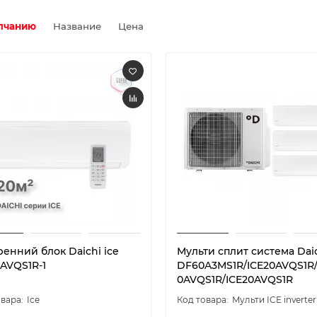
лчанию
Название
Цена
енний блок Daichi ice
Мульти сплит система Dai
0AVQS1R-1
DF60A3MS1R/ICE20AVQS1R/
0AVQS1R/ICE20AVQS1R
Ice
Мульти ICE inverter