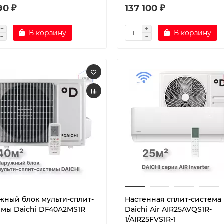
90 ₽
137 100 ₽
В корзину
В корзину
жный блок мульти-сплит-
Настенная сплит-система
емы Daichi DF40A2MS1R
Daichi Air AIR25AVQS1R-
1/AIR25FVS1R-1