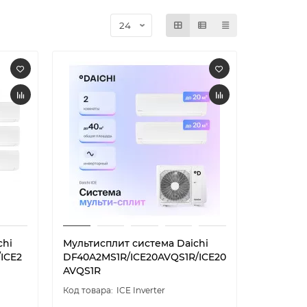
chi
Мультисплит система Daichi
ICE2
DF40A2MS1R/ICE20AVQS1R/ICE20
AVQS1R
ICE Inverter