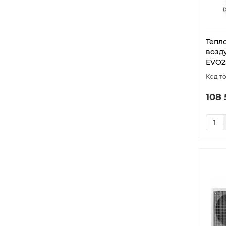
Тепло
возду
EVO2
108 