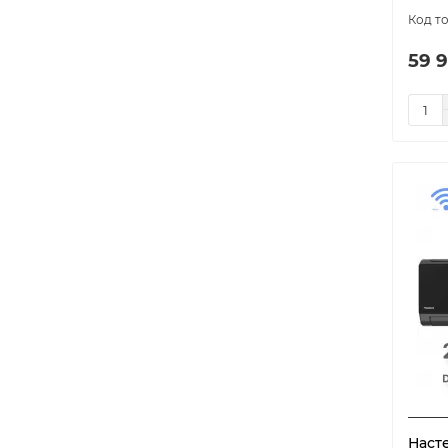
59 9
Наст