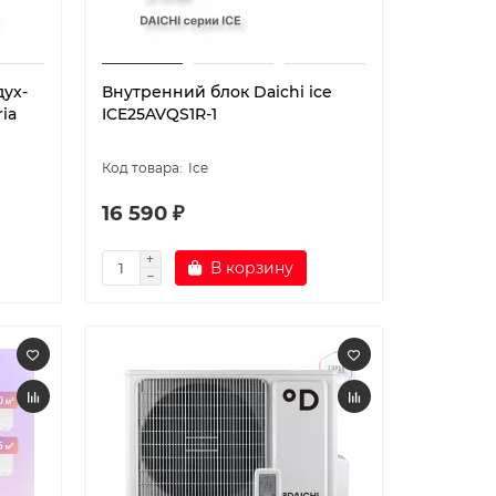
дух-
Внутренний блок Daichi ice
ia
ICE25AVQS1R-1
Ice
16 590 ₽
В корзину