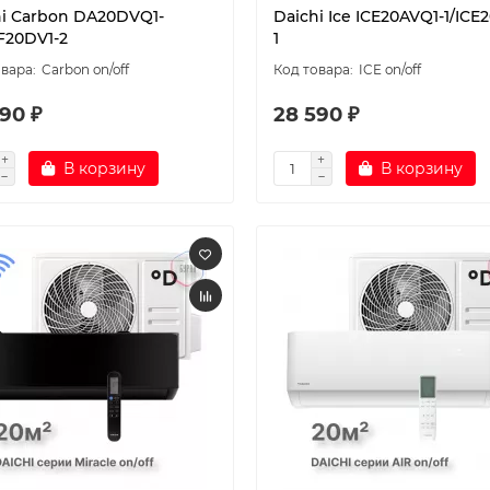
hi Carbon DA20DVQ1-
Daichi Ice ICE20AVQ1-1/ICE
F20DV1-2
1
Carbon on/off
ICE on/off
90 ₽
28 590 ₽
В корзину
В корзину