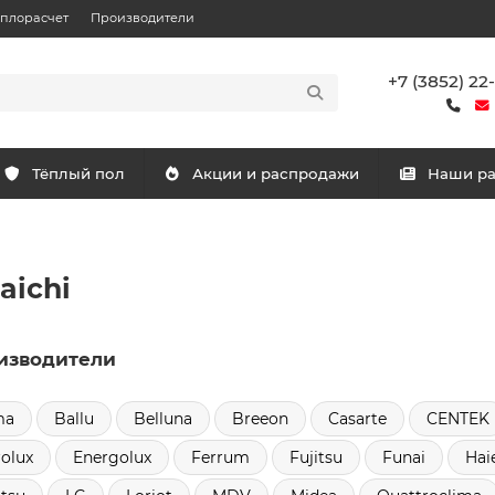
еплорасчет
Производители
+7 (3852) 22
Тёплый пол
Акции и распродажи
Наши р
aichi
изводители
ma
Ballu
Belluna
Breeon
Casarte
CENTEK
rolux
Energolux
Ferrum
Fujitsu
Funai
Hai