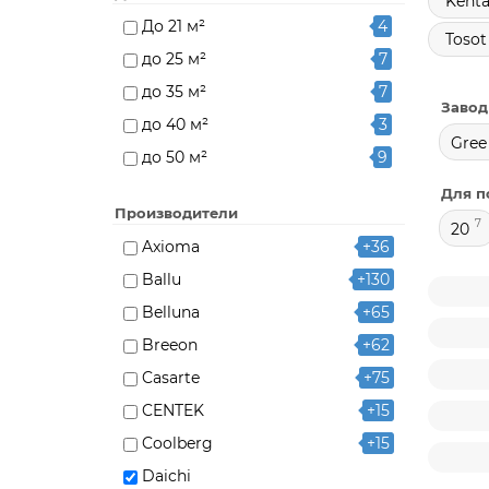
Kenta
До 21 м²
4
Tosot
до 25 м²
7
до 35 м²
7
Завод
до 40 м²
3
Gree
до 50 м²
9
до 70 м²
4
Для п
Производители
7
20
Axioma
+36
Ballu
+130
Belluna
+65
Breeon
+62
Casarte
+75
CENTEK
+15
Coolberg
+15
Daichi