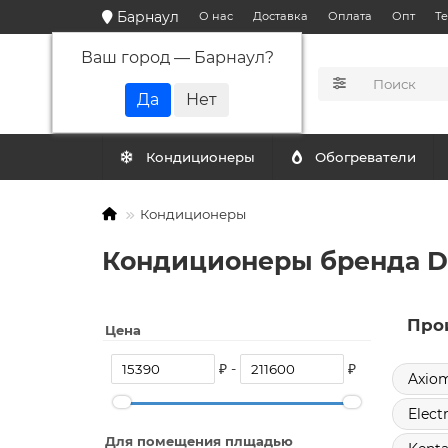
Барнаул
О нас
Доставка
Оплата
Опт
Т
Ваш город —
Барнаул
?
КАТАЛОГ
Кондиционеры
Обогреватели
Кондиционеры
Кондиционеры бренда D
Про
Цена
₽ -
₽
Axio
Elect
Для помещения плщадью