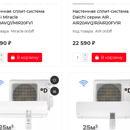
енная сплит-система
Настенная сплит-система
i Miracle
Daichi серии AIR ,
0AVQ1/MIR20FV1
AIR20AVQ1R/AIR20FV1R
Miracle on/off
AIR on/off
90 ₽
22 590 ₽
В корзину
В корзину