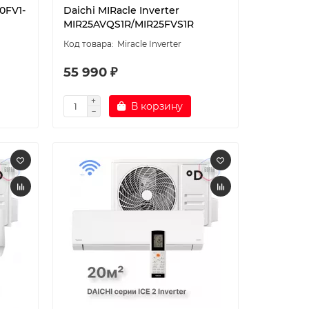
20FV1-
Daichi MIRacle Inverter
MIR25AVQS1R/MIR25FVS1R
Miracle Inverter
55 990 ₽
В корзину