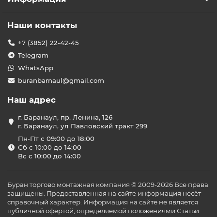
Основные категории
кондиционеров Бирюса
Наши контакты
Инверторные модели
– энергоэффективные
устройства с плавной регулировкой мощности,
+7 (3852) 22-42-45
обеспечивающие стабильную температуру и
Telegram
экономию электроэнергии.
WhatsApp
On/Off модели
– традиционные сплит-системы с
включением и выключением компрессора,
buranbarnaul@gmail.com
подходящие для помещений с постоянной
температурой.
Наш адрес
Кассетные кондиционеры
– устанавливаются в
подвесные потолки, равномерно распределяя
г. Баранаул, пр. Ленина, 126
воздух по всему помещению.
г. Баранаул, ул Павловский тракт 299
Канальные кондиционеры
– скрытые в потолке,
Пн-Пт с 09:00 до 18:00
обеспечивают бесшумную работу и эстетичный
Сб с 10:00 до 14:00
внешний вид интерьера.
Вс с 10:00 до 14:00
Напольно-потолочные кондиционеры
–
универсальные устройства, устанавливаемые как
на полу, так и на потолке, подходят для
Буран торгово монтажная компания © 2009-2026 Все права
помещений с ограниченным пространством.
защищены. Предоставленная на сайте информация несёт
Наружные блоки мульти-сплит систем
–
справочный характер. Информация на сайте не является
позволяют подключать несколько внутренних
публичной офертой, определяемой положениями Статьи
блоков к одному наружному, экономя место и