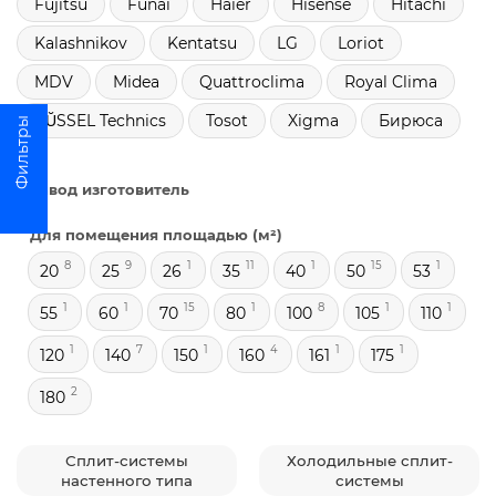
Fujitsu
Funai
Haier
Hisense
Hitachi
Kalashnikov
Kentatsu
LG
Loriot
MDV
Midea
Quattroclima
Royal Clima
RŬSSEL Technics
Tosot
Xigma
Бирюса
Завод изготовитель
Для помещения площадью (м²)
8
9
1
11
1
15
1
20
25
26
35
40
50
53
1
1
15
1
8
1
1
55
60
70
80
100
105
110
1
7
1
4
1
1
120
140
150
160
161
175
2
180
Сплит-системы
Холодильные сплит-
настенного типа
системы