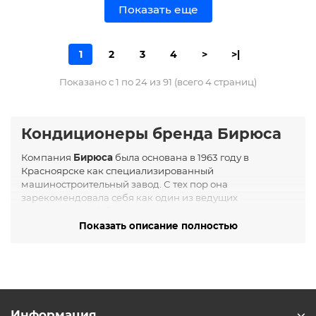
Показать еще
1
2
3
4
>
>|
Показано с 1 по 24 из 91 (всего 4 страниц)
Кондиционеры бренда Бирюса
Компания
Бирюса
была основана в 1963 году в
Красноярске как специализированный
машиностроительный завод. С тех пор она
зарекомендовала себя как один из ведущих
производителей бытовой холодильной техники в
России. В 2019 году совместно с компаниями AUX и
Показать описание полностью
MIDEA Бирюса начала выпуск кондиционеров,
учитывая климатические особенности России и СНГ.
Сегодня бренд предлагает широкий ассортимент
климатической техники, включая сплит-системы,
мульти-сплит системы, кассетные, канальные и
напольно-потолочные кондиционеры.
Информация