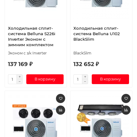
Холодильная сплит-
Холодильная сплит-
система Belluna S226i
система Belluna U102
Inverter Эконом с
BlackSlim
зимним комплектом
Эконом с з/к Inverter
BlackSlim
137 169 ₽
132 652 ₽
В корзину
В корзину