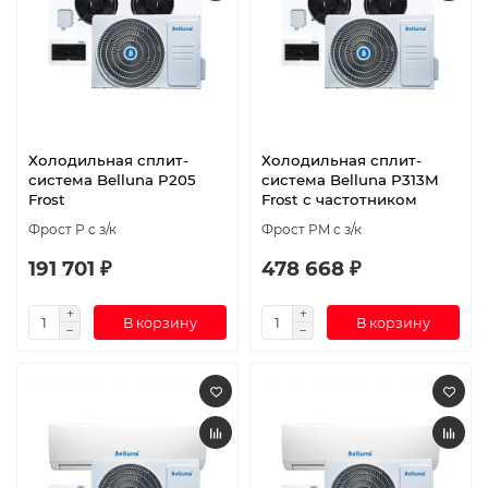
Холодильная сплит-
Холодильная сплит-
система Belluna P205
система Belluna P313M
Frost
Frost с частотником
Фрост P с з/к
Фрост PM с з/к
191 701 ₽
478 668 ₽
В корзину
В корзину