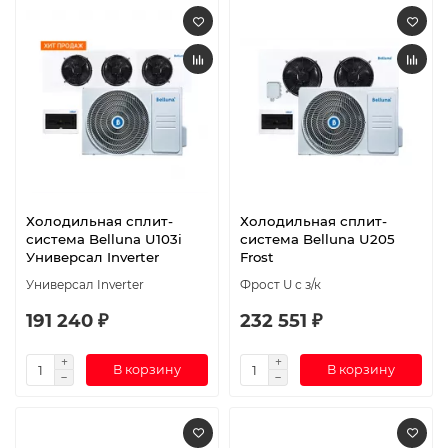
Холодильная сплит-
Холодильная сплит-
система Belluna U103i
система Belluna U205
Универсал Inverter
Frost
Универсал Inverter
Фрост U с з/к
191 240 ₽
232 551 ₽
В корзину
В корзину