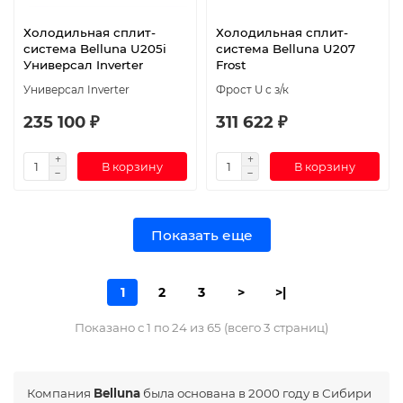
Холодильная сплит-
Холодильная сплит-
система Belluna U205i
система Belluna U207
Универсал Inverter
Frost
Универсал Inverter
Фрост U с з/к
235 100 ₽
311 622 ₽
В корзину
В корзину
Показать еще
1
2
3
>
>|
Показано с 1 по 24 из 65 (всего 3 страниц)
Компания
Belluna
была основана в 2000 году в Сибири