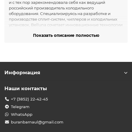
и с тех пор зарекомендовала себя как ведущий
российский производитель холодильного
оборудования. Специализируясь на разработке и
производстве сплит-систем, чиллеров и холодильных
установок, Belluna сочетает инновационные технологии
с высоким качеством исполнения, предлагая решения
Показать описание полностью
для различных сфер: от жилых помещений до
коммерческих и промышленных объектов.
Кондиционеры бренда Belluna
Компания предлагает широкий ассортимент
оборудования, включая:
Информация
Сплит-системы
— предназначены для
охлаждения помещений различной площади.
Модели серии
Эконом
и
Универсал
Наши контакты
обеспечивают эффективное охлаждение при
минимальном энергопотреблении.
+7 (3852) 22-42-45
Чиллеры
— используются для охлаждения
Telegram
жидкостей в промышленных процессах, таких как
производство напитков, молока и других
WhatsApp
продуктов.
buranbarnaul@gmail.com
Холодильные установки
— идеальны для
поддержания температуры в холодильных