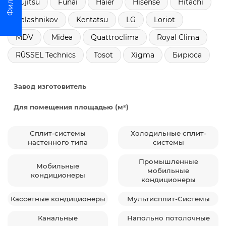
Fujitsu
Funai
Haier
Hisense
Hitachi
Kalashnikov
Kentatsu
LG
Loriot
MDV
Midea
Quattroclima
Royal Clima
RŬSSEL Technics
Tosot
Xigma
Бирюса
Завод изготовитель
Для помещения площадью (м²)
Сплит-системы
Холодильные сплит-
настенного типа
системы
Промышленные
Мобильные
мобильные
кондиционеры
кондиционеры
Кассетные кондиционеры
Мультисплит-Системы
Канальные
Напольно потолочные