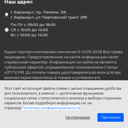
Наш адрес
камерах, винных погребах, овощехранилищах и
других специализированных помещениях.
г. Баранаул, пр. Ленина, 126
Функциональные особенности и
г. Баранаул, ул Павловский тракт 299
технологии
Пн-Пт с 09:00 до 18:00
Сб с 10:00 до 14:00
Продукция Belluna оснащена передовыми
Вс с 10:00 до 14:00
технологиями, такими как инверторное управление,
интеллектуальная газовая оттайка и системы защиты от
неправильной эксплуатации. Эти функции
Буран торгово монтажная компания © 2009-2026 Все права
обеспечивают не только высокую эффективность
защищены. Предоставленная на сайте информация несёт
работы, но и долговечность оборудования.
справочный характер. Информация на сайте не является
Преимущества покупки в
публичной офертой, определяемой положениями Статьи
интернет-магазине «Буран
437 ГК РФ. До оплаты товара удостоверьтесь во всех для вас
важных характеристиках в товаре и условиях его
Климат»
эксплуатации.
Этот сайт использует файлы cookie с целью повышения удобства
Выбирая «Буран Климат» в Барнауле, вы получаете:
для пользователя, а именно — дополнения функциями
Широкий ассортимент
— разнообразие
социальных сетей, статистического анализа и выбора сторонних
моделей для любых нужд.
сервисов. Более подробную информацию см. на
Качественная установка
— профессиональный
странице
Политика конфиденциальности
.
монтаж с гарантией.
Не принимаю
Принимаю
Доставка
— оперативная доставка по Барнаулу и
Алтайскому краю.
Главная
Каталог
Поиск
Аккаунт
Избранное
Сравнение
Корзина