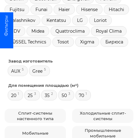
Fujitsu
Funai
Haier
Hisense
Hitachi
Kalashnikov
Kentatsu
LG
Loriot
MDV
Midea
Quattroclima
Royal Clima
RŬSSEL Technics
Tosot
Xigma
Бирюса
Завод изготовитель
5
5
AUX
Gree
Для помещения площадью (м²)
1
3
2
3
1
20
25
35
50
70
Сплит-системы
Холодильные сплит-
настенного типа
системы
Промышленные
Мобильные
мобильные