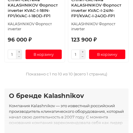
KALASHNIKOV Форпост
KALASHNIKOV Форпост
inverter KVAC-I-18IN-
inverter KVAC-I-24IN-
FP1/KVAC-I-18OD-FP1
FP1/KVAC-I-24OD-FP1
KALASHNIKOV Форпост
KALASHNIKOV Форпост
inverter
inverter
96 000 ₽
123 900 ₽
В корзину
В корзину
Показано с 1 по 10 из 10 (всего 1 страниц)
О бренде Kalashnikov
Компания Kalashnikov — это известный российский
производитель климатического оборудования, который
начал свою деятельность в 2007 году. С момента
основания компания зарекомендовала себя как лидер
в сфере производства высококачественных