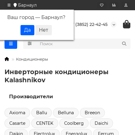
Барнаул
Ваш город —
Барнаул
?
+7 (3852) 22-42-45
Кондиционеры
Инверторные кондиционеры
Kalashnikov
Производители
Axioma
Ballu
Belluna
Breeon
Casarte
CENTEK
Coolberg
Daichi
Daikin
Electrolux
Energolux
Ferrum