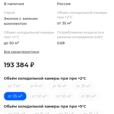
В наличии
Россия
Серия
Объём холодильной камеры
при +2°С
Эконом с зимним
от 35 м³
комплектом
Объём холодильной камеры
Потребляемая мощность в
при +5°С
режиме охлаждения (кВт)
до 50 м³
0.68
Все характеристики
193 384 ₽
Объём холодильной камеры при при +2°С
от 7 м³
от 9 м³
от 16 м³
от 25 м³
от 35 м³
от 50 м³
от 65 м³
от 80 м³
Объём холодильной камеры при при +5°С
до 12,5 м³
до 15 м³
до 22 м³
до 35 м³