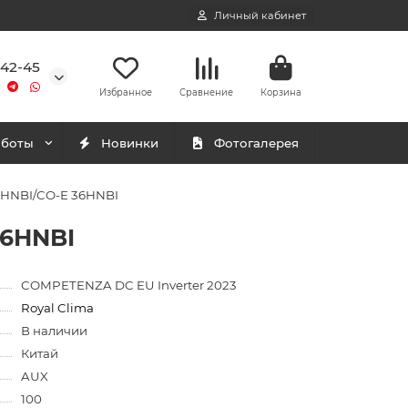
Личный кабинет
-42-45
Избранное
Сравнение
Корзина
аботы
Новинки
Фотогалерея
6HNBI/CO-E 36HNBI
36HNBI
COMPETENZA DC EU Inverter 2023
Royal Clima
В наличии
Китай
AUX
100