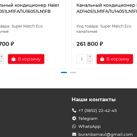
льный кондиционер Haier
Канальный кондиционер 
0S1LM1FA/1U160S1LN1FB
AD140S1LM1FA/1U140S1LN1F
Super Match Eco
Super Match Eco
ьные
канальные
700 ₽
261 800 ₽
В корзину
В корзину
Наши контакты
+7 (3852) 22-42-45
Telegram
WhatsApp
buranbarnaul@gmail.com