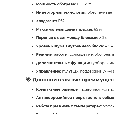
Мощность обогрева:
11.15 кВт
Инверторная технология:
обеспечивает
Хладагент:
R32
Максимальная длина трассы:
65 м
Перепад высот между блоками:
30 м
Уровень шума внутреннего блока:
42–4
Режимы работы:
охлаждение, обогрев, 
Дополнительные функции:
турборежим,
Управление:
пульт ДУ, поддержка Wi-Fi
🌟 Дополнительные преимущес
Компактные размеры:
позволяют устан
Антикоррозийное покрытие теплообме
Работа при низких температурах:
эффек