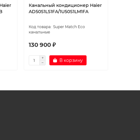
Haier
Канальный кондиционер Haier
Канальн
B
AD50S1LS1FA/1U50S1LM1FA
AD71S1LS
Super Match Eco
канальные
канальны
130 900 ₽
150 100
В корзину