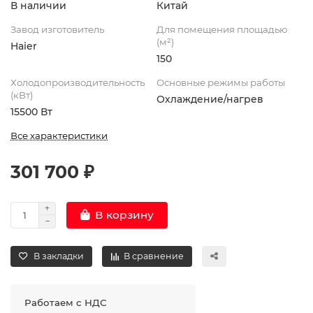
В наличии
Китай
Завод изготовитель
Для помещения площадью
(м²)
Haier
150
Холодопроизводительность
Основные режимы работы
(кВт)
Охлаждение/нагрев
15500 Вт
Все характеристики
301 700 ₽
В корзину
В закладки
В сравнение
Работаем с НДС