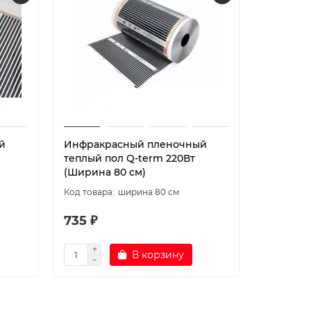
й
Инфракрасный пленочный
Инфракр
теплый пол Q-term 220Вт
кв.м. ко
(Ширина 80 см)
ширина 80 см
735 ₽
520 ₽
В корзину