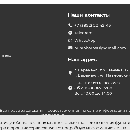
Наши контакты
+7 (3852) 22-42-45
Telegram
WhatsApp
buranbarnaul@gmail.com
анных
Наш адрес
г. Баранаул, пр. Ленина, 12
г. Баранаул, ул Павловски
Пн-Пт с 09:00 до 18:00
Сб с 10:00 до 14:00
Вс с 10:00 до 14:00
 Все права защищены. Предоставленная на сайте информация не
ложениями Статьи 437 ГК РФ. До оплаты товара удостоверьтесь в
шения удобства для пользователя, а именно — дополнения функц
бора сторонних сервисов. Более подробную информацию см. на