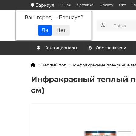
Барнаул
О нас
Доставка
Оплата
Опт
Т
Ваш город —
Барнаул
?
КАТАЛОГ
Кондиционеры
Обогреватели
Теплый пол
Инфракрасные плёночные тё
Инфракрасный теплый по
см)