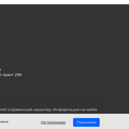
6
й тракт 299
сёт справочный характер. Информация на сайте
о всех для вас важных характеристиках в товаре
иями
Не принимаю
Принимаю