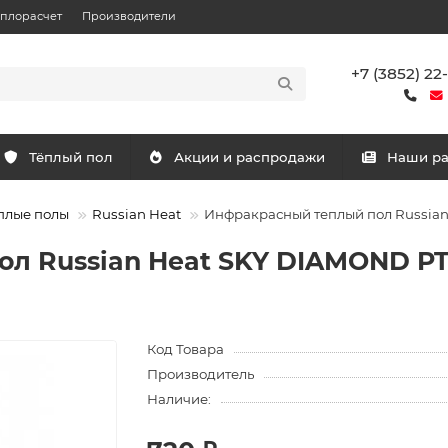
еплорасчет
Производители
+7 (3852) 22
Тёплый пол
Акции и распродажи
Наши р
плые полы
Russian Heat
Инфракрасный теплый пол Russian
л Russian Heat SKY DIAMOND PT
Код Товара
Производитель
Наличие: