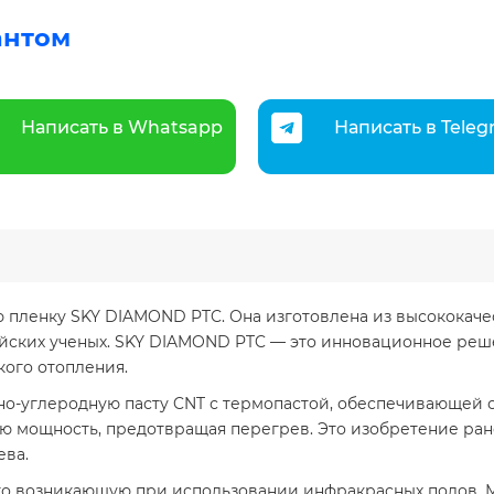
антом
Написать в Whatsapp
Написать в Tele
пленку SKY DIAMOND PTC. Она изготовлена из высококаче
йских ученых. SKY DIAMOND PTC — это инновационное реш
кого отопления.
но-углеродную пасту CNT с термопастой, обеспечивающей с
 мощность, предотвращая перегрев. Это изобретение ран
ева.
сто возникающую при использовании инфракрасных полов.