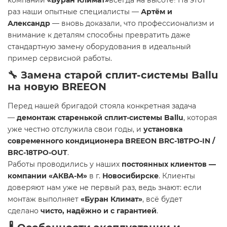
компании
«Буран Климат»
всегда на высоте! На этот
раз наши опытные специалисты —
Артём и
Александр
— вновь доказали, что профессионализм и
внимание к деталям способны превратить даже
стандартную замену оборудования в идеальный
пример сервисной работы.
🔧 Замена старой сплит-системы Ballu
на новую BREEON
Перед нашей бригадой стояла конкретная задача
—
демонтаж старенькой сплит-системы Ballu
, которая
уже честно отслужила свои годы, и
установка
современного кондиционера BREEON BRC-18TPO-IN /
BRC-18TPO-OUT
.
Работы проводились у наших
постоянных клиентов —
компании «АКВА-М»
в г.
Новосибирске
. Клиенты
доверяют нам уже не первый раз, ведь знают: если
монтаж выполняет
«Буран Климат»
, всё будет
сделано
чисто, надёжно и с гарантией
.