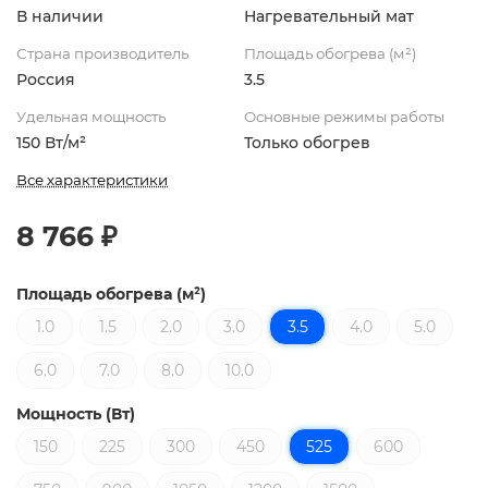
В наличии
Нагревательный мат
Страна производитель
Площадь обогрева (м²)
Россия
3.5
Удельная мощность
Основные режимы работы
150 Вт/м²
Только обогрев
Все характеристики
8 766 ₽
Площадь обогрева (м²)
1.0
1.5
2.0
3.0
3.5
4.0
5.0
6.0
7.0
8.0
10.0
Мощность (Вт)
150
225
300
450
525
600