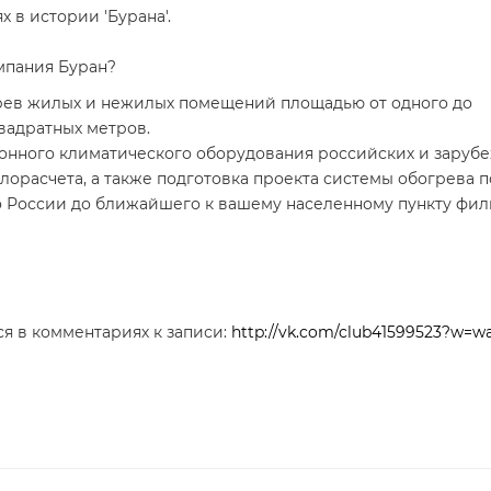
х в истории 'Бурана'.
мпания Буран?
рев жилых и нежилых помещений площадью от одного до
вадратных метров.
онного климатического оборудования российских и заруб
лорасчета, а также подготовка проекта системы обогрева 
по России до ближайшего к вашему населенному пункту фил
ся в комментариях к записи:
http://vk.com/club41599523?w=wa