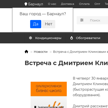
Барнаул
О нас
Доставка
Оплата
Опт
Т
Ваш город —
Барнаул
?
КАТАЛОГ
Кондиционеры
Обогреватели
Новости
Встреча с Дмитрием Климовым в
Встреча с Дмитрием Кли
В четверг 30 января
Дмитрием Климовым
(быстрорастущая к
оборудования).
Дмитрий расскажет