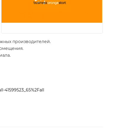
ежных производителей.
помещения.
иала.
ll-41599523_65%2Fall