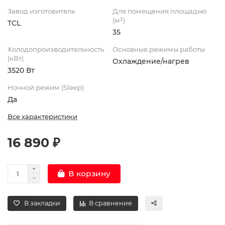
Завод изготовитель
Для помещения площадью
(м²)
TCL
35
Холодопроизводительность
Основные режимы работы
(кВт)
Охлаждение/нагрев
3520 Вт
Ночной режим (Sleep)
Да
Все характеристики
16 890 ₽
В корзину
В закладки
В сравнение