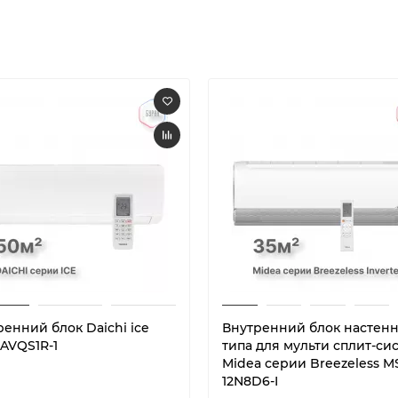
енний блок Daichi ice
Внутренний блок настен
0AVQS1R-1
типа для мульти сплит-си
Midea серии Breezeless M
12N8D6-I