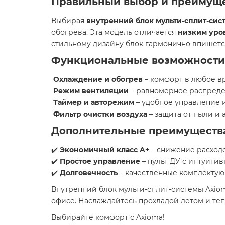
Правильный выбор и преимуще
Выбирая
внутренний блок мульти-сплит-сист
обогрева. Эта модель отличается
низким уро
стильному дизайну блок гармонично впишетс
Функциональные возможности 
Охлаждение и обогрев
– комфорт в любое вр
Режим вентиляции
– равномерное распреде
Таймер и авторежим
– удобное управление 
Фильтр очистки воздуха
– защита от пыли и 
Дополнительные преимуществ
✔️
Экономичный класс A+
– снижение расходо
✔️
Простое управление
– пульт ДУ с интуити
✔️
Долговечность
– качественные комплектую
Внутренний блок мульти-сплит-системы Axio
офисе. Наслаждайтесь прохладой летом и те
Выбирайте комфорт с Axioma!