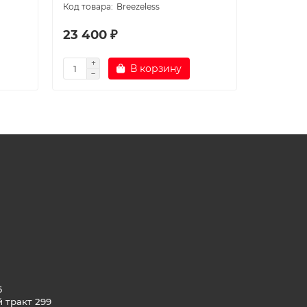
Breezeless
23 400 ₽
33 390
В корзину
6
й тракт 299