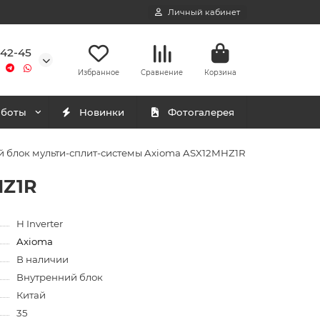
Личный кабинет
-42-45
Избранное
Сравнение
Корзина
аботы
Новинки
Фотогалерея
 блок мульти-сплит-системы Axioma ASX12MHZ1R
HZ1R
H Inverter
Axioma
В наличии
Внутренний блок
Китай
35