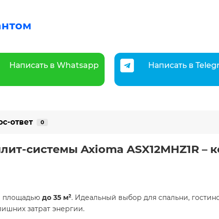
антом
Написать в Whatsapp
Написать в Tele
ос-ответ
0
лит-системы Axioma ASX12MHZ1R – 
й площадью
до 35 м²
. Идеальный выбор для спальни, гостин
ишних затрат энергии.