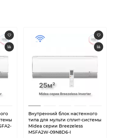
ного
Внутренний блок настенного
Внутренн
стемы
типа для мульти сплит-системы
ICE70AVQ
SFA2-
Midea серии Breezeless
MSFA2W-09N8D6-I