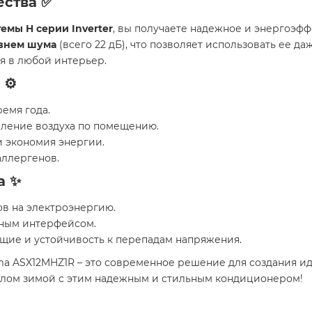
ства ✅
емы H серии Inverter
, вы получаете надежное и энергоэф
внем шума
(всего 22 дБ), что позволяет использовать ее д
я в любой интерьер.
⚙️
емя года.
ление воздуха по помещению.
и экономия энергии.
аллергенов.
а ✨
в на электроэнергию.
вным интерфейсом.
щие и устойчивость к перепадам напряжения.
ma ASX12MHZ1R – это современное решение для создания и
плом зимой с этим надежным и стильным кондиционером! ️