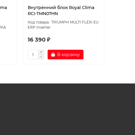
ima
Внутренний блок Royal Clima
Внутрен
RCI-TMN07HN
07UW4RM
TRIUMPH MULTI FLEXI EU
RIA
ERP Inverter
Inverter R3
16 390 ₽
19 090
В корзину