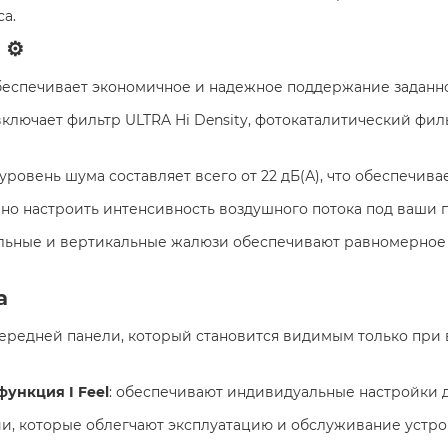
а.
⚙️
обеспечивает экономичное и надежное поддержание заданн
 включает фильтр ULTRA Hi Density, фотокаталитический филь
 уровень шума составляет всего от 22 дБ(А), что обеспечив
очно настроить интенсивность воздушного потока под ваши
альные и вертикальные жалюзи обеспечивают равномерное
а
передней панели, который становится видимым только при
функция I Feel
: обеспечивают индивидуальные настройки 
ии, которые облегчают эксплуатацию и обслуживание устро