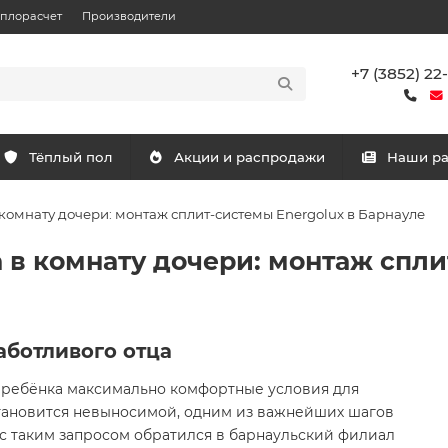
еплорасчет
Производители
+7 (3852) 22
Тёплый пол
Акции и распродажи
Наши р
комнату дочери: монтаж сплит-системы Energolux в Барнауле
 в комнату дочери: монтаж спли
аботливого отца
о ребёнка максимально комфортные условия для
 становится невыносимой, одним из важнейших шагов
с таким запросом обратился в барнаульский филиал