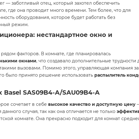
г — заботливый отец, который захотел обеспечить
е, где она проводит много времени. Тем более, что для
чность оборудования, которое будет работать без
рный режим.
иционера: нестандартное окно и
рядом факторов. В комнате, где планировалась
енькими окнами
, что создавало дополнительные трудности 
 такими вызовами. Помимо этого, управляющая компания зап
ого было принято решение использовать
распылитель конд
x Basel SAS09B4-A/SAU09B4-A
орое сочетает в себе
высокое качество и доступную цену
 данного случая, так как она отличается не только
эффекти
етской комнате. Она прекрасно подходит для комнат средн