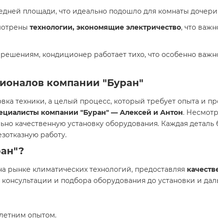
едней площади, что идеально подошло для комнаты дочери
смотрены
технологии, экономящие электричество
, что важ
решениям, кондиционер работает тихо, что особенно важно
сионалов компании "Буран"
вка техники, а целый процесс, который требует опыта и пр
циалисты компании "Буран" — Алексей и Антон
. Несмотр
ьно качественную установку оборудования. Каждая деталь 
езотказную работу.
ран"?
 на рынке климатических технологий, предоставляя
качест
 консультации и подбора оборудования до установки и да
летним опытом.