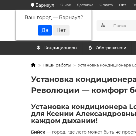
Барнаул
О нас
Доставка
Оплата
Опт
Т
Ваш город —
Барнаул
?
КАТАЛОГ
Кондиционеры
Обогреватели
Наши работы
Установка кондиционера Lo
Установка кондиционера 
Революции — комфорт б
Установка кондиционера Lor
для Ксении Александровны
каждом дыхании!
Бийск
— город, где лето может быть не прос