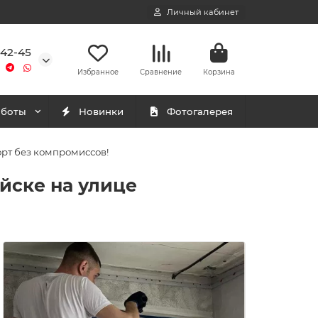
Личный кабинет
-42-45
Избранное
Сравнение
Корзина
аботы
Новинки
Фотогалерея
орт без компромиссов!
ийске на улице