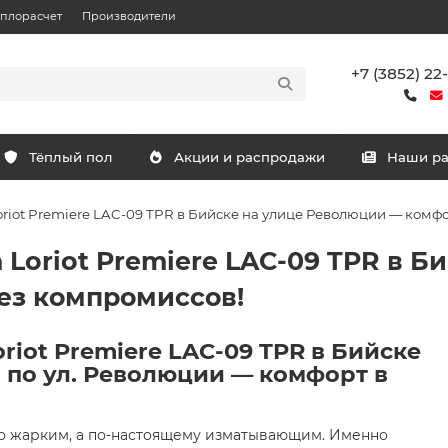
еплорасчет
Производители
+7 (3852) 22
Тёплый пол
Акции и распродажи
Наши р
riot Premiere LAC-09 TPR в Бийске на улице Революции — комф
Loriot Premiere LAC-09 TPR в Б
ез компромиссов!
iot Premiere LAC-09 TPR в Бийске
 по ул. Революции — комфорт в
то жарким, а по-настоящему изматывающим. Именно