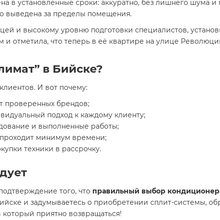
на в установленные сроки: аккуратно, без лишнего шума и 
но выведена за пределы помещения.
ицей и высокому уровню подготовки специалистов, устано
м и отметила, что теперь в её квартире на улице Революц
лимат” в Бийске?
клиентов. И вот почему:
т проверенных брендов;
видуальный подход к каждому клиенту;
дование и выполненные работы;
и проходит минимум времени;
купки техники в рассрочку.
адует
подтверждение того, что
правильный выбор кондиционер
Бийске и задумываетесь о приобретении сплит-системы, об
в который приятно возвращаться!