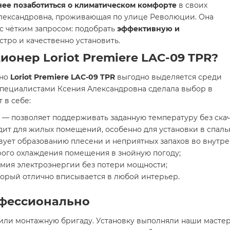
нее позаботиться о климатическом комфорте
в своих
Александровна, проживающая по улице Революции. Она
с чётким запросом: подобрать
эффективную и
стро и качественно установить.
онер Loriot Premiere LAC-09 TPR?
 но
Loriot Premiere LAC-09 TPR
выгодно выделяется среди
специалистами Ксения Александровна сделала выбор в
 в себе:
— позволяет поддерживать заданную температуру без скач
ит для жилых помещений, особенно для установки в спаль
твует образованию плесени и неприятных запахов во внутре
ого охлаждения помещения в знойную погоду;
мия электроэнергии без потери мощности;
оторый отлично вписывается в любой интерьер.
офессионально
или монтажную бригаду. Установку выполняли наши масте