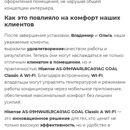
оформления помещения, не нарушая общей
концепции интерьера.
Как это повлияло на комфорт наших
клиентов
После завершения установки,
Владимир
и
Ольга
, наши
уважаемые клиенты,
выразили
удовлетворение
качеством работы и
результатом. Теперь они могут наслаждаться не только
отличным
климатом в помещении
, но и
практичностью
Hisense AS-09HW4RLRCA01AG GOAL
Classic A WI-FI
. Благодаря встроенному
WI-FI
,
владельцы могут управлять температурой и режимами
работы кондиционера через мобильное приложение,
обеспечивая максимальный комфорт без лишних
усилий.
Hisense AS-09HW4RLRCA01AG GOAL Classic A WI-FI
—
это
инновационное решение
для тех, кто ценит не
только высокую
эффективность
, но и удобство в