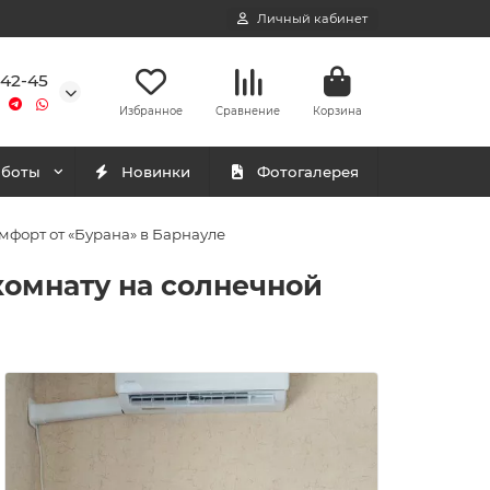
Личный кабинет
-42-45
Избранное
Сравнение
Корзина
аботы
Новинки
Фотогалерея
мфорт от «Бурана» в Барнауле
комнату на солнечной