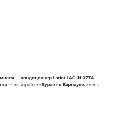
омнаты
—
кондиционер Loriot LAC IN-07TA
жно
— выбирайте
«Буран» в Барнауле
. Здесь