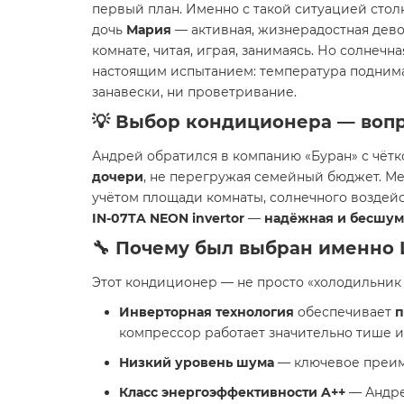
первый план. Именно с такой ситуацией сто
дочь
Мария
— активная, жизнерадостная дево
комнате, читая, играя, занимаясь. Но солне
настоящим испытанием: температура поднимае
занавески, ни проветривание.
💡
Выбор кондиционера — вопро
Андрей обратился в компанию «Буран» с чёт
дочери
, не перегружая семейный бюджет. М
учётом площади комнаты, солнечного воздей
IN-07TA NEON invertor
—
надёжная и бесшум
🔧 Почему был выбран именно
Этот кондиционер — не просто «холодильник 
Инверторная технология
обеспечивает
п
компрессор работает значительно тише и
Низкий уровень шума
— ключевое преиму
Класс энергоэффективности A++
— Андрей