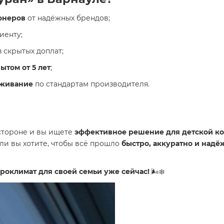
онеров
от надёжных брендов;
иенту;
 скрытых доплат;
том от 5 лет
;
уживание
по стандартам производителя.
 стороне и вы ищете
эффективное решение для детской к
ли вы хотите, чтобы всё прошло
быстро, аккуратно и надё
роклимат для своей семьи уже сейчас!
🌬️❄️