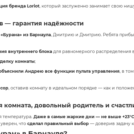
ия бренда Loriot
, который заслуженно занимает свою ниш
ов — гарантия надёжности
«Бурана» из Барнаула
, Дмитрию и Дмитрию. Ребята прибыл
ия внутреннего блока
для равномерного распределения в
тделку комнаты
;
объяснили Андрею все функции пульта управления
, в то
усор
, оставив комнату в идеальном порядке — как и полож
ая комната, довольный родитель и счаст
я температура.
Даже в самые жаркие дни — не выше +23°
 уверен, что
сделал правильный выбор
— доверив задачу к
уран» в Барнауле?