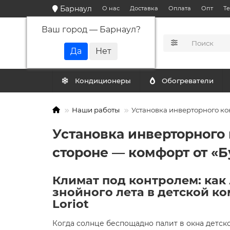
Барнаул
О нас
Доставка
Оплата
Опт
Т
Ваш город —
Барнаул
?
КАТАЛОГ
Кондиционеры
Обогреватели
Наши работы
Установка инверторного ко
Установка инверторного 
стороне — комфорт от «Б
Климат под контролем: ка
знойного лета в детской 
Loriot
Когда солнце беспощадно палит в окна детск