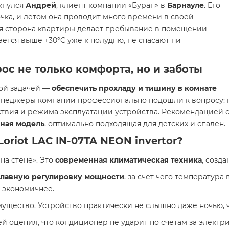
лкнулся
Андрей
, клиент компании «Буран» в
Барнауле
. Его
чка, и летом она проводит много времени в своей
чная сторона квартиры делает пребывание в помещении
тся выше +30°C уже к полудню, не спасают ни
с не только комфорта, но и заботы
кой задачей —
обеспечить прохладу и тишину в комнате
енеджеры компании профессионально подошли к вопросу: 
ствия и режима эксплуатации устройства. Рекомендацией 
ная модель
, оптимально подходящая для детских и спален.
Loriot LAC IN-07TA NEON invertor
?
на стене». Это
современная климатическая техника
, созд
лавную регулировку мощности
, за счёт чего температура
 экономичнее.
щество. Устройство практически не слышно даже ночью, ч
 оценил, что кондиционер не ударит по счетам за электри