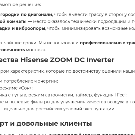
рамотное решение:
городки по диагонали
, чтобы вывести трассу в сторону с
той комнаты
— место оказалось технически подходящим и п
адки и виброопоры
, чтобы минимизировать возможные ко
ратчайшие сроки. Мы использовали
профессиональные тра
говечность
монтажа.
тва Hisense ZOOM DC Inverter
ром характеристик, которые по достоинству оценили наши
м потреблением энергии;
 режиме «Сон»;
ка с пульта, режим автоочистки, таймер, функция I Feel;
е и пылевые фильтры для улучшения качества воздуха в п
 идеально для российских условий эксплуатации.
орт и довольные клиенты
 удалось реализовать
качественный монтаж кондиционера