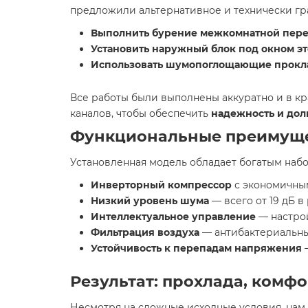
предложили альтернативное и технически г
Выполнить бурение межкомнатной пере
Установить наружный блок под окном э
Использовать шумопоглощающие прокл
Все работы были выполнены аккуратно и в к
каналов, чтобы обеспечить
надежность и дол
Функциональные преимущес
Установленная модель обладает богатым набо
Инверторный компрессор
с экономичны
Низкий уровень шума
— всего от 19 дБ в
Интеллектуальное управление
— настрой
Фильтрация воздуха
— антибактериальны
Устойчивость к перепадам напряжения
—
Результат: прохлада, комф
Несмотря на сложные исходные условия, нам