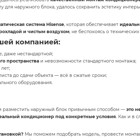
 для наружного блока, удалось сохранить эстетику интерь
атическая система Hisense
, которая обеспечивает
идеальн
рохладой и чистым воздухом
, не беспокоясь о технических
шей компанией:
е, даже нестандартной;
го пространства
и невозможности стандартного монтажа;
 лет;
иста до сдачи объекта — всё в сжатые сроки;
льного оборудования.
ти разместить наружный блок привычным способом —
это н
еальный кондиционер под конкретные условия
. Как и в
становкой?
Мы поможем подобрать модель, провести монтаж