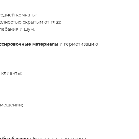
оседней комнаты;
олностью скрытым от глаз;
лебания и шум.
ссировочные материалы
и герметизацию
 клиенты:
омещении;
 без балкона
. Благодаря грамотному