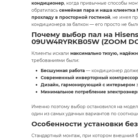
кондиционер
, когда привычные способы мон
обратилась
семейная пара и наша клиентка
прохладу в просторной гостиной
, не имея 
кондиционера за балкон — его просто не было
Почему выбор пал на Hise
09UW4RYRKB05W (ZOOM DC I
Клиенты искали
максимально тихую, надёж
требованиями были:
Бесшумная работа
— кондиционер должен
Современный инверторный компрессор
Дизайн, гармонирующий с интерьером
з
Минимальное потребление электроэнер
Именно поэтому выбор остановился на моде
один из самых удачных вариантов по соотно
Особенности установки без
Стандартный монтаж, при котором внешний б