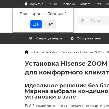
Барнаул
О нас
Доставка
Оплата
Опт
Т
Ваш город —
Барнаул
?
КАТАЛОГ
Кондиционеры
Обогреватели
Наши работы
Установка Hisense ZOOM DC
Установка Hisense ZOOM 
для комфортного климат
Идеальное решение без бал
Марина выбрали кондиционе
установки в зале
Всё больше жителей современных квартир с