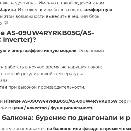
тажа недоступны. Именно с такой задачей к нам
 Марина
. Их пожеланием было создать
комфортную
при этом возможности вывесить внешний блок
. 💡
nse AS-09UW4RYRKB05G/AS-
nverter)?
ную и энергоэффективную модель
. Основными
 работать в ночное время, не нарушая покой;
с точной регулировкой температуры;
ала;
гии
при высокой производительности.
ли
Hisense AS-09UW4RYRKB05G/AS-09UW4RYRKB05W
сери
шению
цена / качество / функциональность
.
 балкона: бурение по диагонали и
лок устанавливается
на балконе или фасаде с прямым вы