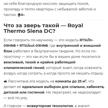
на себя благородную миссию: защищать покой,
прохладу и тепло квартиры с небывалой заботой и
тактом. 🏠🌬️
Что за зверь такой — Royal
Thermo Siena DC?
Если говорить по-научному — это модель
RTSI/in-
09HN8 + RTSI/out-09HN8
, где
внутренний и внешний
блок
работают в безупречном тандеме. Но если по-
простому — это как если бы в вашем доме поселился
вежливый, тихий и крайне работящий
климатический гений
, который знает, когда освежить
воздух, когда согреть, а когда просто не мешать отдыху.
🛋️ Рассчитана эта модель на
комнаты до 25 м²
, что
делает её
идеальным выбором для спальни, кабинета,
детской или гостиной
. Не перегреет, не недоохладит
— всё по уму.
А главное —
инверторная технология
, а значит: