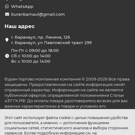
WhatsApp
buranbarnaul@gmail.com
Наш адрес
г. Баранаул, пр. Ленина, 126
г. Баранаул, ул Павловский тракт 299
Пн-Пт с 09:00 до 18:00
Сб с 10:00 до 14:00
Вс с 10:00 до 14:00
Буран торгово монтажная компания © 2009-2026 Все права
защищены. Предоставленная на сайте информация несёт
справочный характер. Информация на сайте не является
публичной офертой, определяемой положениями Статьи
437 ГК РФ. До оплаты товара удостоверьтесь во всех для вас
важных характеристиках в товаре и условиях его
эксплуатации.
Этот сайт использует файлы cookie с целью повышения удобства
для пользователя, а именно — дополнения функциями
социальных сетей, статистического анализа и выбора сторонних
сервисов. Более подробную информацию см. на