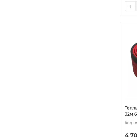
Тепл
32м 
4 70