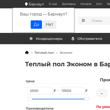
Барнаул
О нас
Доставка
Оплата
Опт
Т
Ваш город —
Барнаул
?
КАТАЛОГ
Кондиционеры
Обогреватели
Теплый пол
Эконом
Теплый пол Эконом в Ба
Про
Цена
₽ -
₽
←
По умо
Производители