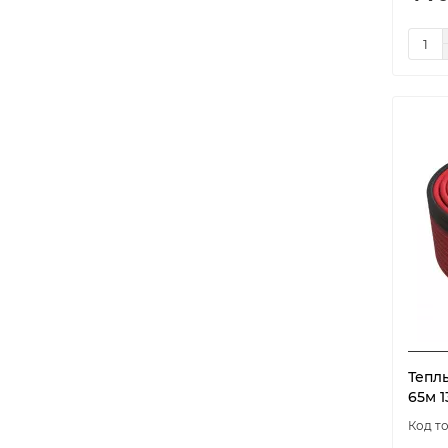
Тепл
65м 1