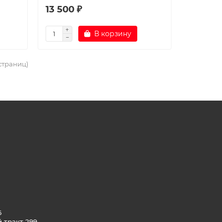
13 500 ₽
В корзину
 страниц)
6
й тракт 299