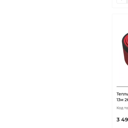
Тепл
13м 2
3 49