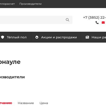
еплорасчет
Производители
+7 (3852) 22
Тёплый пол
Акции и распродажи
Наши р
рнауле
изводители
лчанию
Название
Цена