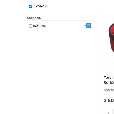
Эконом
Модель
кабель
12
Тепл
5м 10
2 50