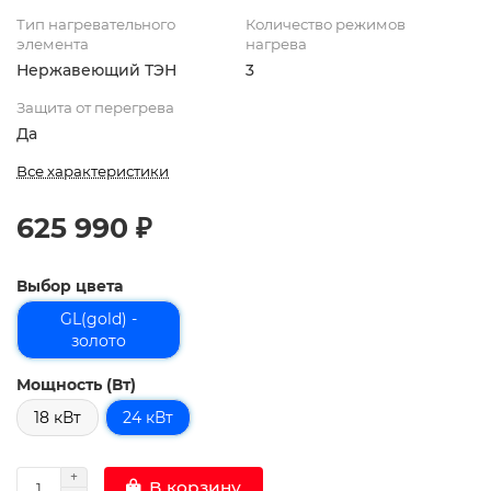
Тип нагревательного
Количество режимов
элемента
нагрева
Нержавеющий ТЭН
3
Защита от перегрева
Да
Все характеристики
625 990 ₽
Выбор цвета
GL(gold) -
золото
Мощность (Вт)
18 кВт
24 кВт
В корзину