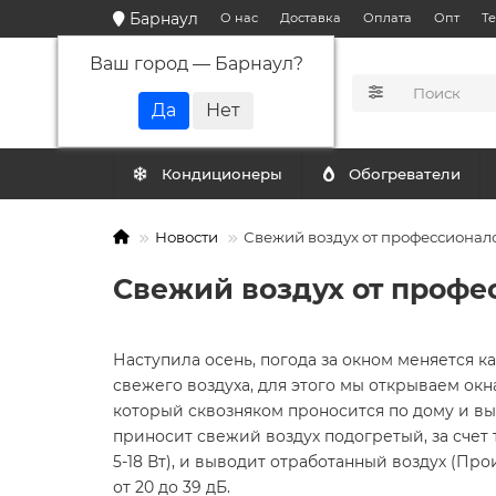
Барнаул
О нас
Доставка
Оплата
Опт
Т
Ваш город —
Барнаул
?
КАТАЛОГ
Кондиционеры
Обогреватели
Новости
Свежий воздух от профессионало
Свежий воздух от профе
Наступила осень, погода за окном меняется к
свежего воздуха, для этого мы открываем окна
который сквозняком проносится по дому и вы
приносит свежий воздух подогретый, за сче
5-18 Вт), и выводит отработанный воздух (Про
от 20 до 39 дБ.