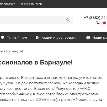
еплорасчет
Производители
+7 (3852) 22
Тёплый пол
Акции и распродажи
Наши р
в в Барнауле!
ссионалов в Барнауле!
ардинально. В квартирах и домах хочется получить глоток
, с улицы в дом поступает свежий, но холодный воздух,
стужает все тепло. Выход есть! Рекуператор VAKIO
т теплообменника (Низкое потребление электроэнергии
изводительность до 120 м3 в час), при этом Уровень шума