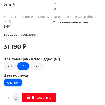
(м²)
белый
25
Холодопроизводительность
Основные режимы работы
(кВт)
Охлаждение/нагрев
2,64
Все характеристики
31 190 ₽
Для помещения площадью (м²)
20
25
35
Цвет корпуса
белый
В корзину