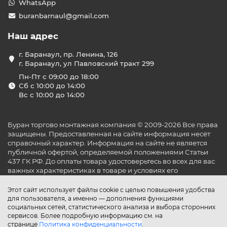
WhatsApp
buranbarnaul@gmail.com
Наш адрес
г. Баранаул, пр. Ленина, 126
г. Баранаул, ул Павловский тракт 299
Пн-Пт с 09:00 до 18:00
Сб с 10:00 до 14:00
Вс с 10:00 до 14:00
Буран торгово монтажная компания © 2009-2026 Все права
защищены. Предоставленная на сайте информация несёт
справочный характер. Информация на сайте не является
публичной офертой, определяемой положениями Статьи
437 ГК РФ. До оплаты товара удостоверьтесь во всех для вас
важных характеристиках в товаре и условиях его
эксплуатации.
Этот сайт использует файлы cookie с целью повышения удобства
для пользователя, а именно — дополнения функциями
социальных сетей, статистического анализа и выбора сторонних
сервисов. Более подробную информацию см. на
странице
Политика конфиденциальности
.