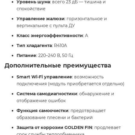
Уровень шума
: всего 23 дБ — тишина и
спокойствие
Управление жалюзи
: горизонтальное и
вертикальное с пульта ДУ
Класс энергоэффективности
: A
Тип хладагента
: R410A
Питание
: 220–240 В, 50 Гц​
Дополнительные преимущества
Smart Wi-Fi управление
: возможность
подключения (модуль приобретается отдельно)
Система самодиагностики
: обнаружение и
отображение ошибок
Функция самоочистки
: предотвращает
образование плесени и бактерий
Защита от коррозии GOLDEN FIN
: продлевает
срок службы теплообменника