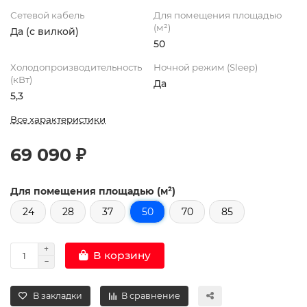
Сетевой кабель
Для помещения площадью
(м²)
Да (с вилкой)
50
Холодопроизводительность
Ночной режим (Sleep)
(кВт)
Да
5,3
Все характеристики
69 090 ₽
Для помещения площадью (м²)
24
28
37
50
70
85
В корзину
В закладки
В сравнение